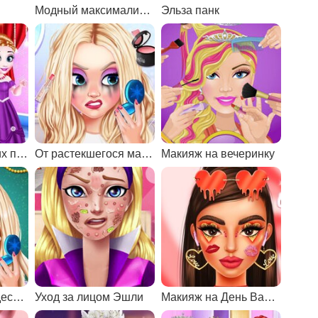
Модный максималистский макияж
Эльза панк
Наряди маленьких принцесс
От растекшегося макияжа к новому
Макияж на вечеринку
Макияж для рождественской вечеринки
Уход за лицом Эшли
Макияж на День Валентина 2