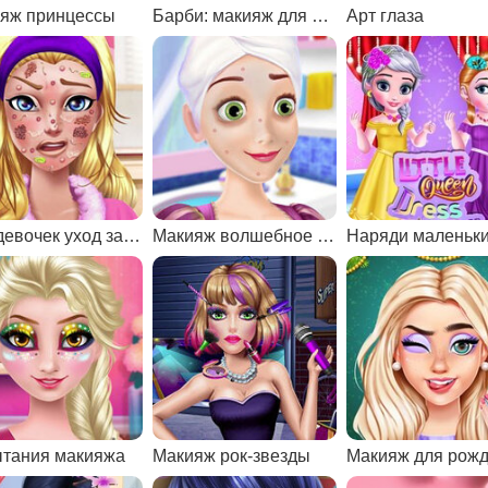
яж принцессы
Барби: макияж для селфи
Арт глаза
Для девочек уход за лицом
Макияж волшебное преображение
тания макияжа
Макияж рок-звезды