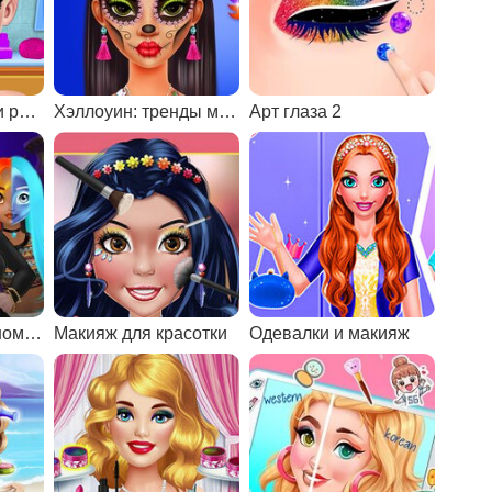
Уставшая Эльза и ребенок
Хэллоуин: тренды макияжа
Арт глаза 2
Учебник по двойному макияжу принцессы на Хэллоуин
Макияж для красотки
Одевалки и макияж