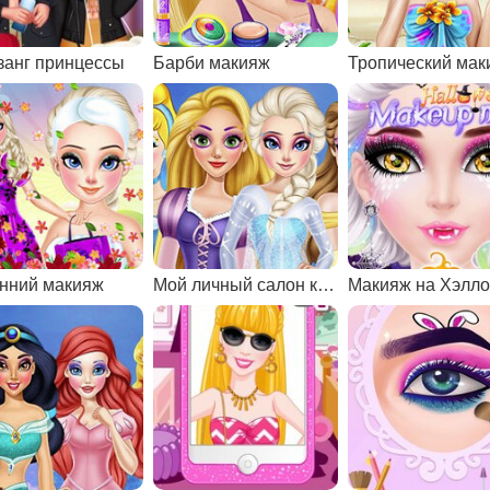
занг принцессы
Барби макияж
Тропический мак
нний макияж
Мой личный салон красоты
Макияж на Хэлл