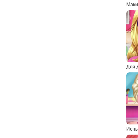
Маки
Испы