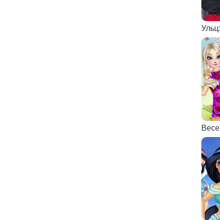
Ульц
Весе