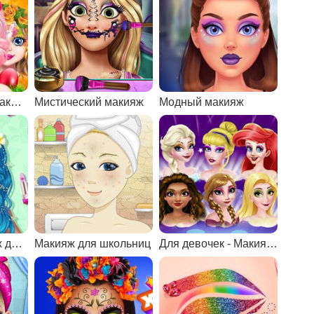
Пасха веселый макияж
Мистический макияж
Модный макияж
Весенний макияж для Моаны
Макияж для школьниц
Для девочек - Макияж Мания