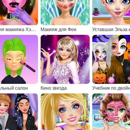
Студия макияжа Хэллоуин
Макияж для Феи
льный салон
Кино звезда