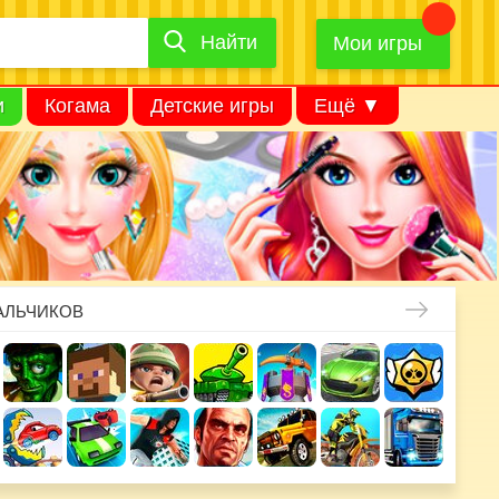
Найти
Найти
игру
Мои игры
и
Когама
Детские игры
Ещё ▼
АЛЬЧИКОВ