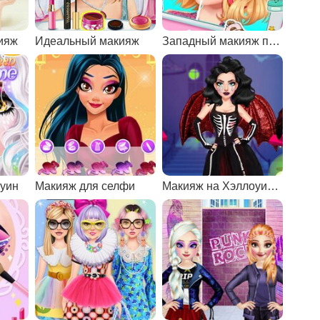
ияж
Идеальный макияж
Западный макияж против корейского
оуин
Макияж для селфи
Макияж на Хэллоуин для Харли Квинн