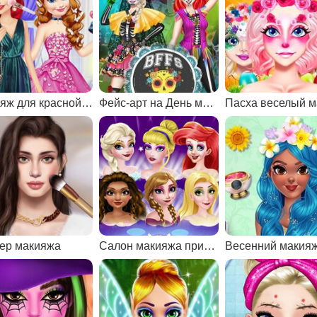
Макияж для красной дорожки
Фейс-арт на День мертвых
ер макияжа
Салон макияжа принцессы