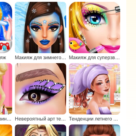
ияж
Макияж для зимнего бала
Макияж для суперзвезды
Уроки макияжа принцесс
Невероятный арт теней для век принцессы 2
Тенденции летнего макияжа