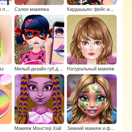
Любимые наряды принцесс
Салон макияжа
Кардашьян: фейс-арт на Хэллоуин
аз
Милый дизайн губ для Маринетт
Натуральный макияж
Макияж Монстер Хай
Зимний макияж и фейс-арт