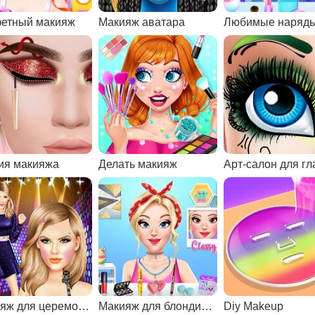
етный макияж
Макияж аватара
ия макияжа
Делать макияж
Арт-салон для гл
Макияж для церемоний
Макияж для блондинки
Diy Makeup