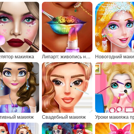
лятор макияжа
Липарт: живопись на губах
Новогодний мак
тивный макияж
Свадебный макияж