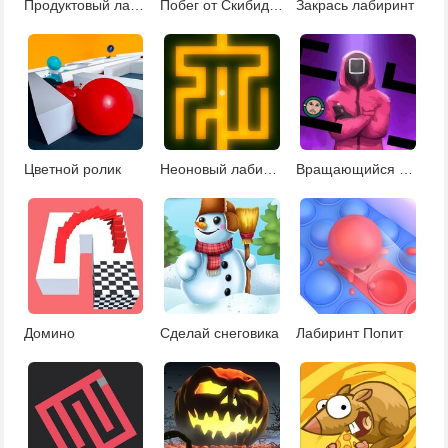
Продуктовый лабиринт
Побег от Скибиди туалета
Закрась лабиринт
Цветной ролик
Неоновый лабиринт
Вращающийся лабиринт в кальмара
Домино
Сделай снеговика
Лабиринт Попит