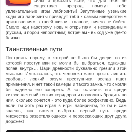
силы и доказать всем, что для тебя не
существует преград, помогут тебе
увлекательные игры лабиринты! Запутанные узенькие
ходы игр лабиринты приведут тебя к самым невероятным
приключениям в твоей жизни - главное, ничего не бойся.
Смело иди навстречу новым открытиям и неожиданным
(пускай, и порой неприятным) встречам - выход уже где-то
близко!
Таинственные пути
Построить тюрьму, в которой не было бы двери, но из
которой преступники не могли бы выбраться, однажды
попав внутрь… Цари древности буквально грезили этой
мыслью! Им казалось, что человека мало просто лишить
свободы: ловкий разум преступника всегда ищет
применения, и нет такой камеры и такого замка, что смогли
бы надёжно его запереть. А вот оставить его среди
хитросплетений тонких коридоров и позволить бродить по
ним, сколько хочется - это куда более эффективно. Ведь
если ты хоть раз играл в игры лабиринты, то ты и сам
знаешь, как тяжело выбрать верный путь вреди
множества разветвляющихся и пересекающих друг друга
дорожек!