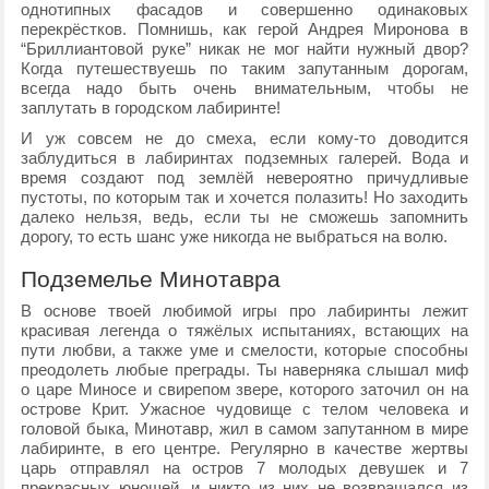
однотипных фасадов и совершенно одинаковых
перекрёстков. Помнишь, как герой Андрея Миронова в
“Бриллиантовой руке” никак не мог найти нужный двор?
Когда путешествуешь по таким запутанным дорогам,
всегда надо быть очень внимательным, чтобы не
заплутать в городском лабиринте!
И уж совсем не до смеха, если кому-то доводится
заблудиться в лабиринтах подземных галерей. Вода и
время создают под землёй невероятно причудливые
пустоты, по которым так и хочется полазить! Но заходить
далеко нельзя, ведь, если ты не сможешь запомнить
дорогу, то есть шанс уже никогда не выбраться на волю.
Подземелье Минотавра
В основе твоей любимой игры про лабиринты лежит
красивая легенда о тяжёлых испытаниях, встающих на
пути любви, а также уме и смелости, которые способны
преодолеть любые преграды. Ты наверняка слышал миф
о царе Миносе и свирепом звере, которого заточил он на
острове Крит. Ужасное чудовище с телом человека и
головой быка, Минотавр, жил в самом запутанном в мире
лабиринте, в его центре. Регулярно в качестве жертвы
царь отправлял на остров 7 молодых девушек и 7
прекрасных юношей, и никто из них не возвращался из