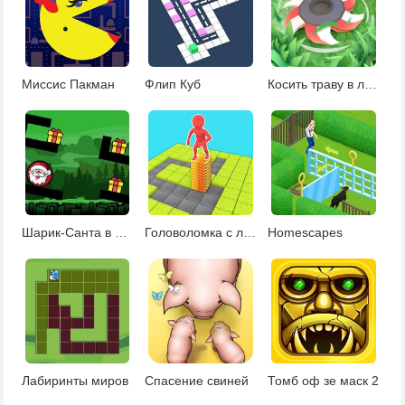
Миссис Пакман
Флип Куб
Косить траву в лабиринте
Шарик-Санта в лабиринте
Головоломка с лабиринтом
Homescapes
Лабиринты миров
Спасение свиней
Томб оф зе маск 2