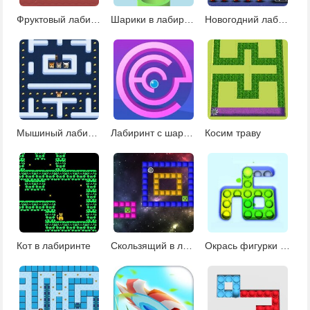
Фруктовый лабиринт
Шарики в лабиринте
Новогодний лабиринт
Мышиный лабиринт
Лабиринт с шариком
Косим траву
Кот в лабиринте
Скользящий в лабиринте
Окрась фигурки Поп Ит