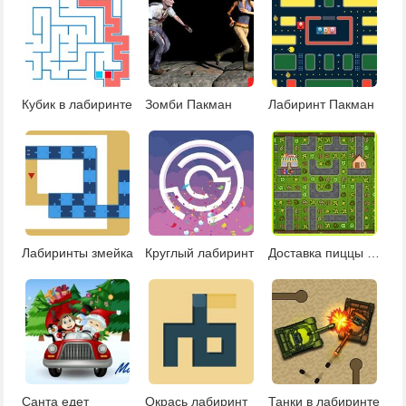
Кубик в лабиринте
Зомби Пакман
Лабиринт Пакман
Лабиринты змейка
Круглый лабиринт
Доставка пиццы в лабиринте
Санта едет
Окрась лабиринт
Танки в лабиринте