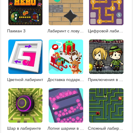
Пакман 3
Лабиринт с ловушками
Цифровой лабиринт
Цветной лабиринт
Доставка подарков Санты
Приключения в лабиринтах башни
Шар в лабиринте
Лопни шарики в лабиринте
Сложный лабиринт