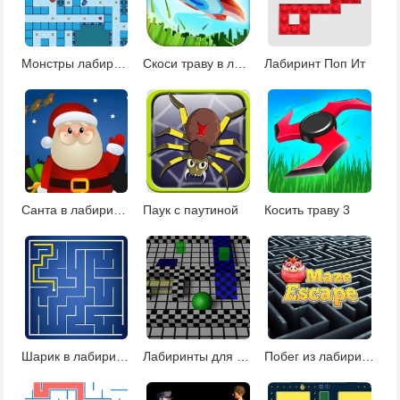
Монстры лабиринта
Скоси траву в лабиринте
Лабиринт Поп Ит
Санта в лабиринте
Паук с паутиной
Косить траву 3
Шарик в лабиринте
Лабиринты для мальчиков
Побег из лабиринта