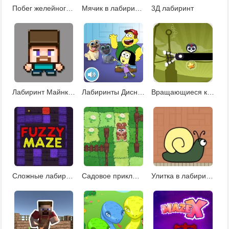
Побег желейного кубика
Мячик в лабиринте
3Д лабиринт
Лабиринт Майнкрафта
Лабиринты Диснея
Вращающиеся кости
Сложные лабиринты
Садовое приключение
Улитка в лабиринте