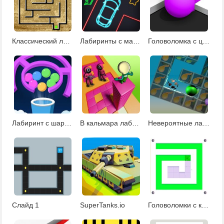
Классический лабиринт
Лабиринты с машинками
Головоломка с цветным лабиринтом
Лабиринт с шариками
В кальмара лабиринт
Невероятные лабиринты
Слайд 1
SuperTanks.io
Головоломки с краской