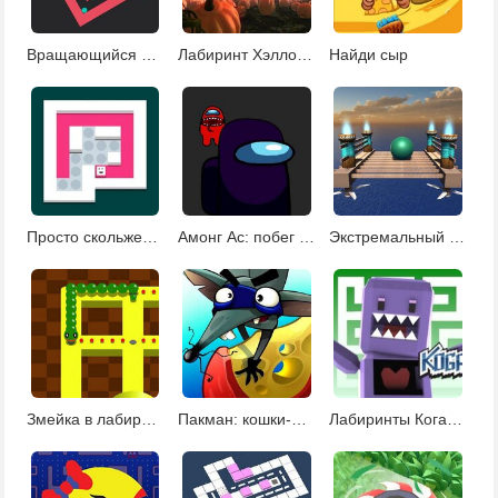
Вращающийся лабиринт
Лабиринт Хэллоуин
Найди сыр
Просто скольжение ремастеринг
Амонг Ас: побег от предателей
Экстремальный шарик
Змейка в лабиринте
Пакман: кошки-мышки
Лабиринты Когамы