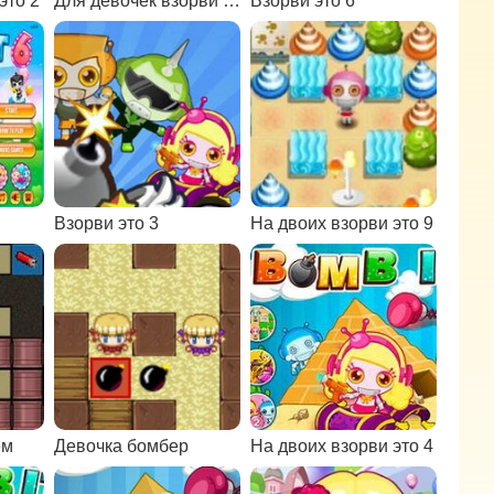
это 2
Для девочек взорви это 7
Взорви это 6
Взорви это 3
На двоих взорви это 9
ем
Девочка бомбер
На двоих взорви это 4