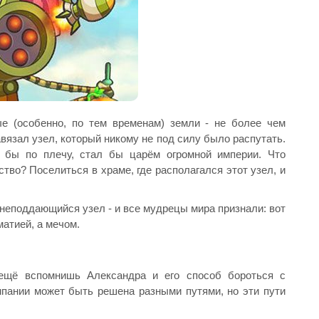
ые (особенно, по тем временам) земли - не более чем
авязал узел, который никому не под силу было распутать.
ь бы по плечу, стал бы царём огромной империи. Что
тво? Поселиться в храме, где располагался этот узел, и
неподдающийся узел - и все мудрецы мира признали: вот
матией, а мечом.
ещё вспомнишь Александра и его способ бороться с
мпании может быть решена разными путями, но эти пути