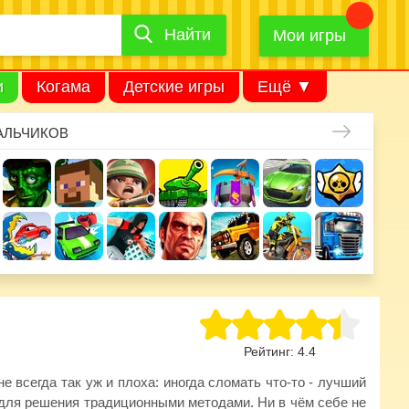
Найти
Найти
игру
Мои игры
и
Когама
Детские игры
Ещё ▼
АЛЬЧИКОВ
Рейтинг:
4.4
е всегда так уж и плоха: иногда сломать что-то - лучший
 для решения традиционными методами. Ни в чём себе не