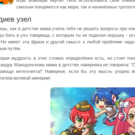
игры Бомберы научат тебя использовать своё боевое
смелым покоряются как моря, так и начинённые тротил
диев узел
шь, как в детстве мама учила тебя не решать вопросы при пом
до бить в ухо товарища, с которым ты не поделил игрушку - 
 Но имеет эта фраза и другой смысл: к любой проблеме надо
ым путём.
орая мудрость в этих словах определённо есть, но стоит пон
андру Македонскому мама в детстве наверняка не говорила: “
омощи интеллекта!” Наверное, если бы эту мысль упорно в
телем великой империи!