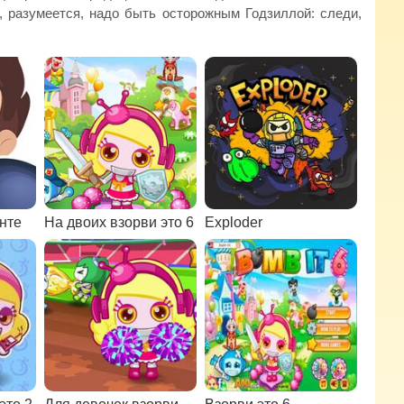
о, разумеется, надо быть осторожным Годзиллой: следи,
нте
На двоих взорви это 6
Exploder