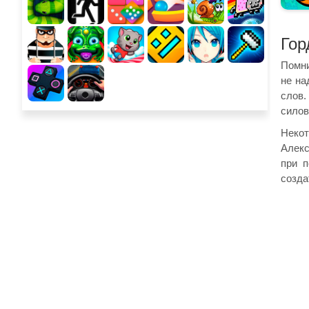
Гор
Помни
не на
слов.
силов
Некот
Алекс
при п
созда