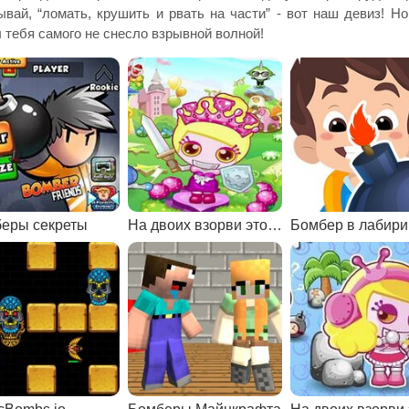
ывай, “ломать, крушить и рвать на части” - вот наш девиз! Н
 тебя самого не снесло взрывной волной!
еры секреты
На двоих взорви это 10
Бомбер в лабири