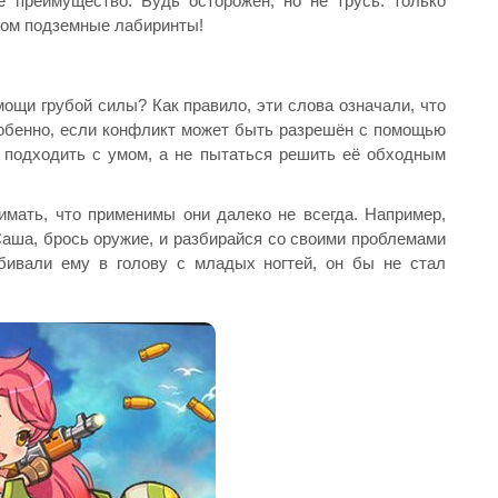
 преимущество. Будь осторожен, но не трусь: только
лом подземные лабиринты!
ощи грубой силы? Как правило, эти слова означали, что
особенно, если конфликт может быть разрешён с помощью
 подходить с умом, а не пытаться решить её обходным
имать, что применимы они далеко не всегда. Например,
Саша, брось оружие, и разбирайся со своими проблемами
бивали ему в голову с младых ногтей, он бы не стал