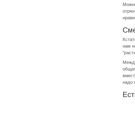
Можно
отрях
нрави
Сме
Кстат
нам н
“раст
Между
общат
вмест
надо 
Ест