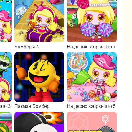
Бомберы 4
На двоих взорви это 7
это 3
Пакман Бомбер
На двоих взорви это 5