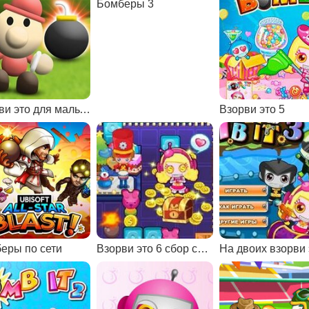
Бомберы 3
Взорви это для мальчиков
Взорви это 5
еры по сети
Взорви это 6 сбор сокровищ
На двоих взорви 