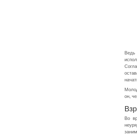
Ведь 
испол
Согла
остав
начат
Молод
он, ч
Взр
Во в
неуря
заним