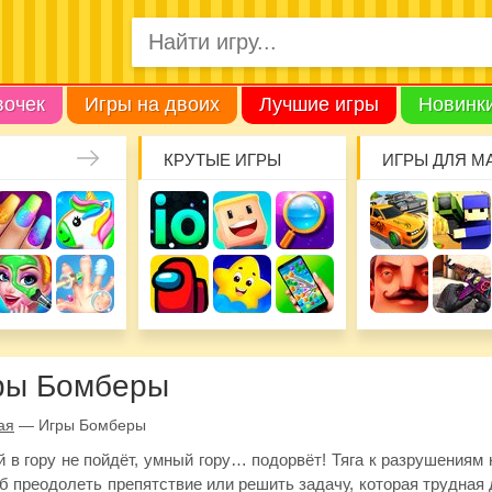
вочек
Игры на двоих
Лучшие игры
Новинк
КРУТЫЕ ИГРЫ
ИГРЫ ДЛЯ М
ры Бомберы
ая
—
Игры Бомберы
 в гору не пойдёт, умный гору… подорвёт! Тяга к разрушениям н
б преодолеть препятствие или решить задачу, которая трудная