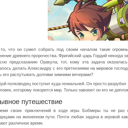
то, что он сумел собрать под своим началом такие огромн
нение древнего пророчества. Фригийский царь Гордий некогда з
сно предсказанию Оракула, тот, кому эта задача оказалас
алось делать Александру с его претензиями на мировое господс
ь его распутывать долгими зимними вечерами?
ой полководец поступил куда гениальней. Он просто разрубил 
еловек, которому покорится мир. Только завоюет он его не дипло
ывное путешествие
ремя своих приключений в ходе игры Бобмеры ты не раз 
дицами на жизненном пути. Почти любая задача в игровой ка
ают различное время.