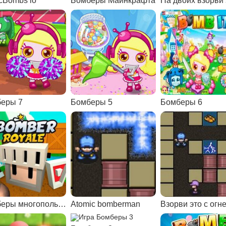
cBombs io
Бомберы Майнкрафта
На двоих взорви 
еры 7
Бомберы 5
Бомберы 6
Бомберы многопользовательская
Atomic bomberman
Взорви это с огн