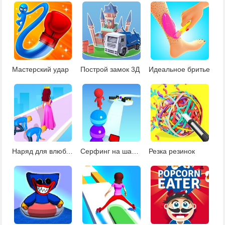
Мастерский удар
Построй замок 3Д
Идеальное бритье
Наряд для влюбленной девушки
Серфинг на шарах
Резка резинок