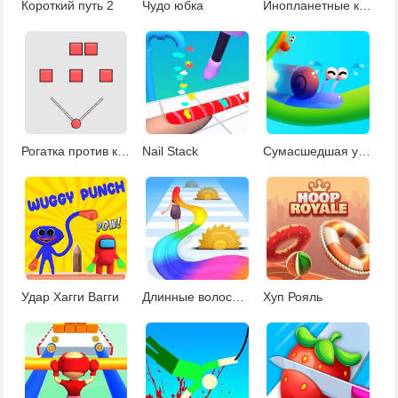
Короткий путь 2
Чудо юбка
Инопланетные кубики
Рогатка против кирпичей
Nail Stack
Сумасшедшая улитка
Удар Хагги Вагги
Длинные волосы Барби челлендж
Хуп Рояль