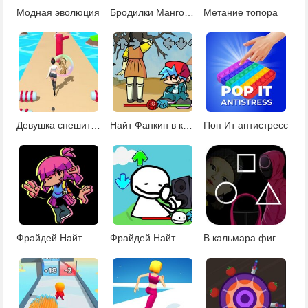
Модная эволюция
Бродилки Манго Мания
Метание топора
Девушка спешит за нарядами
Найт Фанкин в кальмара
Поп Ит антистресс
Фрайдей Найт Фанкин против Лиз
Фрайдей Найт Фанкин Боб
В кальмара фигуры