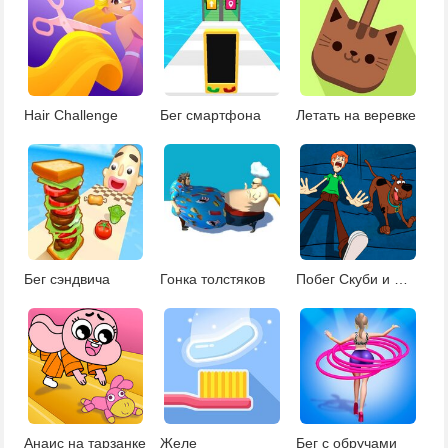
Hair Challenge
Бег смартфона
Летать на веревке
Бег сэндвича
Гонка толстяков
Побег Скуби и Шегги
Анаис на тарзанке
Желе
Бег с обручами