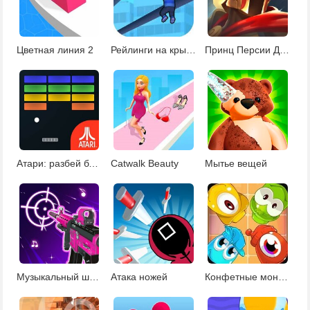
Цветная линия 2
Рейлинги на крыше
Принц Персии Даш
Атари: разбей блоки
Catwalk Beauty
Мытье вещей
Музыкальный шутер
Атака ножей
Конфетные монстры