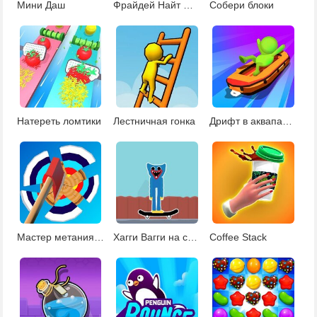
Мини Даш
Фрайдей Найт Фанкин
Собери блоки
Натереть ломтики
Лестничная гонка
Дрифт в аквапарке
Мастер метания топора
Хагги Вагги на скейте
Coffee Stack