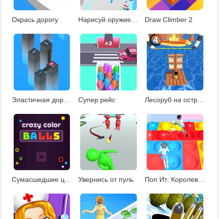
Окрась дорогу
Нарисуй оружие и воюй
Draw Climber 2
Эластичная дорога
Супер рейс
Лесоруб на острове
Сумасшедшие цветные шарики
Увернись от пуль
Поп Ит: Королевская битва