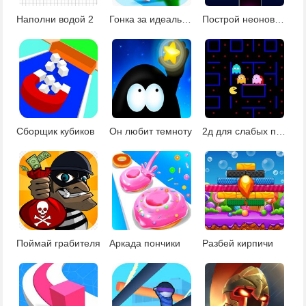
Наполни водой 2
Гонка за идеальным телом
Построй неоновый мост
Сборщик кубиков
Он любит темноту
2д для слабых пк 2
Поймай грабителя
Аркада пончики
Разбей кирпичи