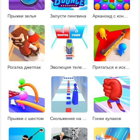
Прыжки зелья
Запусти пингвина
Арканоид с конфетами
Рогатка джетпак
Эволюция телефона
Прятаться и искать
Прыжки с шестом
Скольжение на стопке
Гонки кулаков