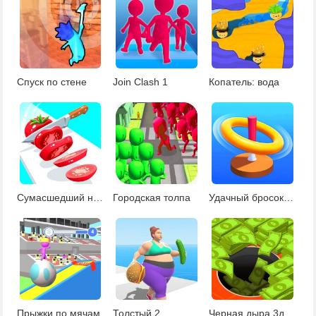
Спуск по стене
Join Clash 1
Копатель: вода
Сумасшедший нож
Городская толпа
Удачный бросок 3Д
Прыжки по мячам
Толстый 2
Черная дыра 3д