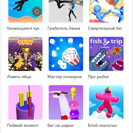
Качающаяся кукла
Грабитель банка
Смертельный бег
Ловить яйца
Мастер попкорна
Про рыбок
Поймай момент
Бег на шарах
Блоб-скалолаз