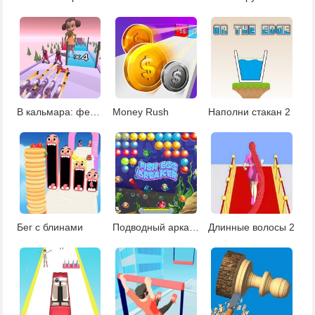
В кальмара: фестиваль оружия
Money Rush
Наполни стакан 2
Бег с блинами
Подводный арканоид
Длинные волосы 2