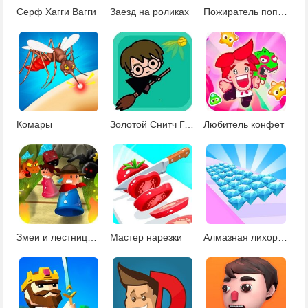
Серф Хагги Вагги
Заезд на роликах
Пожиратель попкорна
Комары
Золотой Снитч Гарри Поттера
Любитель конфет
Змеи и лестницы: приключения
Мастер нарезки
Алмазная лихорадка