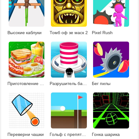
Высокие каблуки
Томб оф зе маск 2
Pixel Rush
Приготовление завтрака
Разрушитель башен
Бег пилы
Переверни чашки
Гольф с препятствиями
Гонка шарика