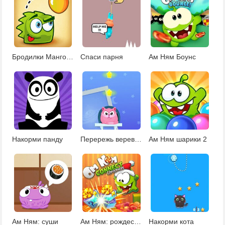
Бродилки Манго Мания
Спаси парня
Ам Ням Боунс
Накорми панду
Перережь веревку и накорми кота
Ам Ням шарики 2
Ам Ням: суши
Ам Ням: рождественский Коннект
Накорми кота