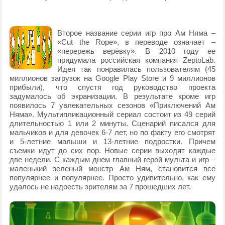
Второе название серии игр про Ам Няма –
«Cut the Rope», в переводе означает –
«перережь верёвку». В 2010 году ее
придумала российская компания ZeptoLab.
Идея так понравилась пользователям (45
миллионов загрузок на Google Play Store и 9 миллионов
прибыли), что спустя год руководство проекта
задумалось об экранизации. В результате кроме игр
появилось 7 увлекательных сезонов «Приключений Ам
Няма». Мультипликационный сериал состоит из 49 серий
длительностью 1 или 2 минуты. Сценарий писался для
мальчиков и для девочек 6-7 лет, но по факту его смотрят
и 5-летние малыши и 13-летние подростки. Причем
съемки идут до сих пор. Новые серии выходят каждые
две недели. С каждым днем главный герой мульта и игр –
маленький зеленый монстр Ам Ням, становится все
популярнее и популярнее. Просто удивительно, как ему
удалось не надоесть зрителям за 7 прошедших лет.