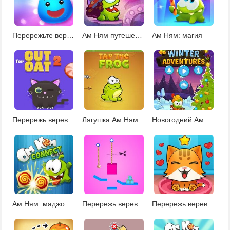
Перережьте веревку
Ам Ням путешествие во времени
Ам Ням: магия
Перережь веревку и накорми кота 2
Лягушка Ам Ням
Новогодний Ам Ням
Ам Ням: маджонг Коннект
Перережь веревку 4
Перережь веревку: накорми кошку