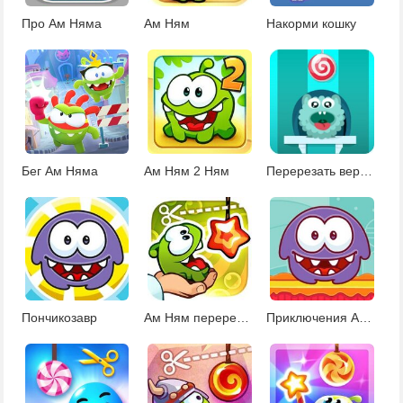
Про Ам Няма
Ам Ням
Накорми кошку
Бег Ам Няма
Ам Ням 2 Ням
Перерезать веревку
Пончикозавр
Ам Ням перережь веревку 1
Приключения Ам Няма