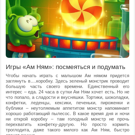
Игры «Ам Ням»: посмеяться и подумать
Чтобы начать играть с малышом Ам нямом придется
заглянуть в….коробку. Здесь зеленый монстрик проводит
большую часть своего времени. Единственный его
интерес – еда. 24 часа в сутки Ам Ням хочет есть. Но не
что попало, а сладости и вкусняшки. Тортики, шоколадки,
конфетки, леденцы, кексики, печеньки, пироженки и
бублики – неутоляемым аппетитом монстр напоминает
хорошо работающий пылесос. В какое время дня и ночи
ни открой коробку – там голодный монстр не прочь
перехватить конфетку-другую. Но просто кормить
троглодита, даже такого милого как Ам Ням, быстро