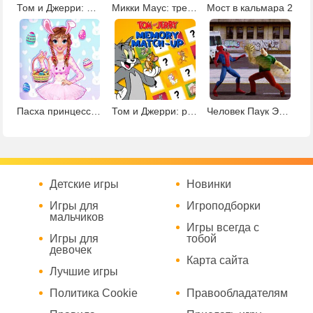
Том и Джерри: матч пар
Микки Маус: тренировка памяти
Мост в кальмара 2
Пасха принцессы Анны
Том и Джерри: развитие памяти
Человек Паук Эпичные Битвы
Детские игры
Новинки
Игры для
Игроподборки
мальчиков
Игры всегда с
Игры для
тобой
девочек
Карта сайта
Лучшие игры
Политика Cookie
Правообладателям