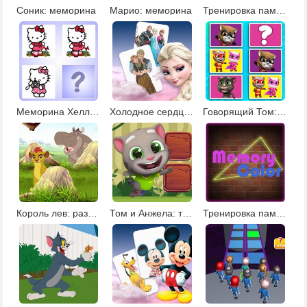
Соник: меморина
Марио: меморина
Тренировка памяти с Леди Баг
Меморина Хелло Китти
Холодное сердце: тренировка памяти
Говорящий Том: меморина
Король лев: развивающие мини-игры
Том и Анжела: тренировка памяти
Тренировка памяти: цвета