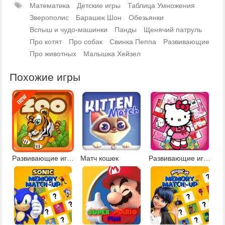
Математика
Детские игры
Таблица Умножения
Зверополис
Барашек Шон
Обезьянки
Вспыш и чудо-машинки
Панды
Щенячий патруль
Про котят
Про собак
Свинка Пеппа
Развивающие
Про животных
Малышка Хейзел
Похожие игры
Развивающие игры про животных
Матч кошек
Развивающие игры Хелло Китти