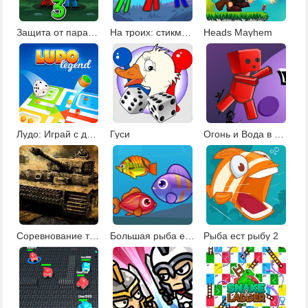
Защита от парада зомби 3
На троих: стикмены на фруктовом острове 2
Heads Mayhem
Лудо: Играй с друзьями
Гуси
Огонь и Вода в мире зомби 2
Соревнование танков на троих
Большая рыба ест маленькую 2
Рыба ест рыбу 2