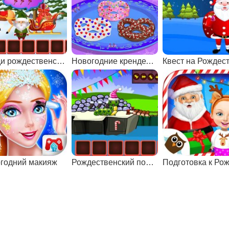
Найди рождественскую шапочку
Новогодние крендельки
годний макияж
Рождественский побег гусеницы