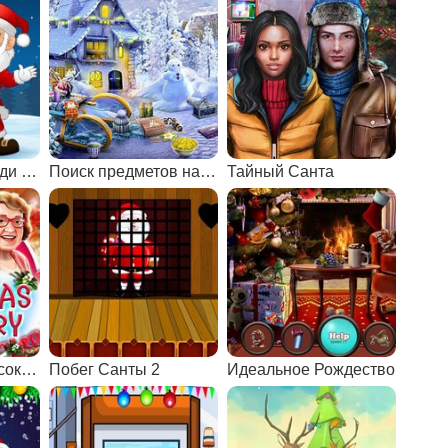
Санта-Клаус: найди отличия
Поиск предметов на Рождество
Тайный Санта
Рождественская сокровищница
Побег Санты 2
Идеальное Рождество