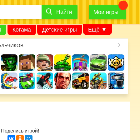
Найти
Найти
игру
Мои игры
и
Когама
Детские игры
Ещё ▼
АЛЬЧИКОВ
Поделись игрой!