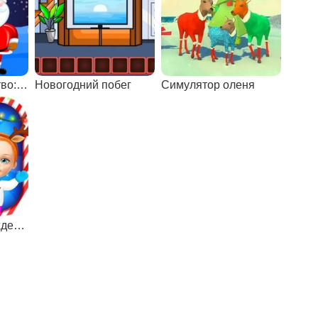
Квест на Рождество: эпизод 1
Новогодний побег
Симулятор оленя
Подготовка к Рождеству