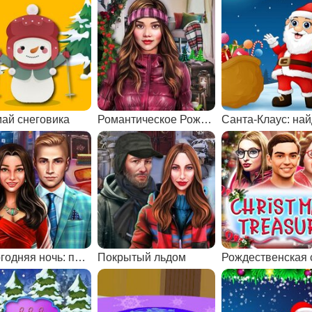
ай снеговика
Романтическое Рождество
Новогодняя ночь: поиск предметов
Покрытый льдом