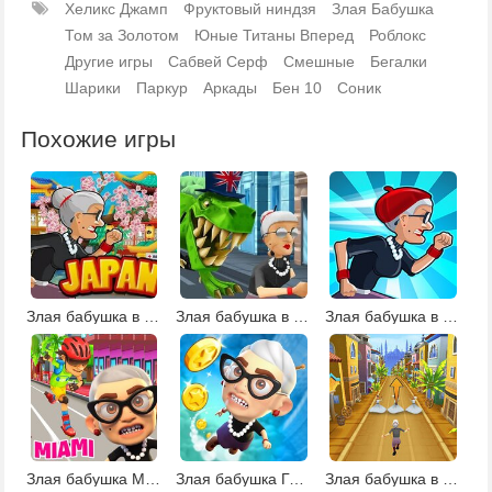
Хеликс Джамп
Фруктовый ниндзя
Злая Бабушка
Том за Золотом
Юные Титаны Вперед
Роблокс
Другие игры
Сабвей Серф
Смешные
Бегалки
Шарики
Паркур
Аркады
Бен 10
Соник
Похожие игры
Злая бабушка в Японии
Злая бабушка в Лондоне
Злая бабушка в Париже
Злая бабушка Майами
Злая бабушка Грэнивуд
Злая бабушка в Турции