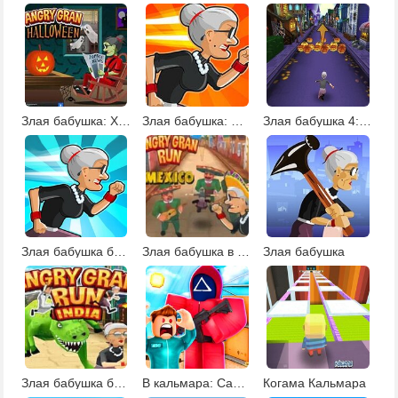
Злая бабушка: Хэллоуин
Злая бабушка: Индия
Злая бабушка 4: Хэллоуин
Злая бабушка бежит
Злая бабушка в Мехико
Злая бабушка
Злая бабушка бежит в Индии
В кальмара: Сабвей Серф
Когама Кальмара