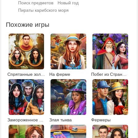
Поиск предметов
Новый год
Пираты карибского моря
Похожие игры
Спрятанные золотые монеты
На ферме
Побег из Страны чудес
Замороженное поместье
Злая тыква
Фермеры