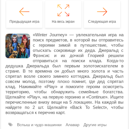
Предыдущая игра
На весь экран
Следующая игра
«Winter Journey» — увлекательная игра на
поиск предметов, в которой вы отправитесь
с героями зимой в путешествие, чтобы
отыскать сокровище их деда. Джеральд с
Фрэнсис и их дочкой Глорией решили
отправиться на поиски клада. Когда-то
дедушка Джеральда был первым золотоискателем в
стране. В те времена он добыл много золота и часть
спрятал возле своего зимнего коттеджа. Джеральд был
совсем молод, поэтому плохо помнит, где дед спрятал
клад. Нажимайте «Play» и помогите героям осмотреть
территорию, чтобы обнаружить семейные богатства.
Щелкайте «Play», на первую героиню и «Continue». Ищите
перечисленные внизу вещи на 5 локациях. На каждой вы
найдете по 2 шт. Щелкайте «Back To Select», чтобы
возвращаться к перечню карт.
Вспыш и чудо-машинки
Алавар
Другие игры