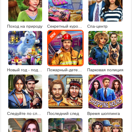
Поход на природу
Секретный курорт для знаменитостей
Спа-центр
Новый год - подарки под елкой
Пожарный-детектив
Парковая полиция
Следуйте по следам
Последний след
Время шоппинга