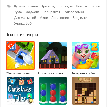
Кубики
Линии
Три в ряд
3 панды
Квесты
Вилли
Зума
Маджонг
Лабиринты
Головоломки
Для малышей
Мини
Логические
Бродилки
Улитка Боб
Похожие игры
Убери машины с парковки
Побег из ночного парка
Вечеринка у бассейна 2