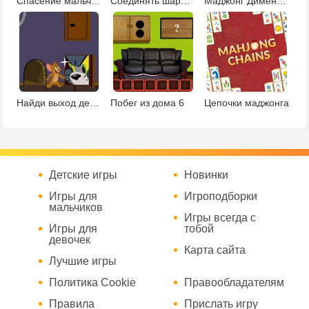
Спасение мальчика
Соединять шарики 2
Маджонг Дименсионс
Найди выход детская
Побег из дома 6
Цепочки маджонга
Детские игры
Новинки
Игры для
Игроподборки
мальчиков
Игры всегда с
Игры для
тобой
девочек
Карта сайта
Лучшие игры
Политика Cookie
Правообладателям
Правила
Прислать игру