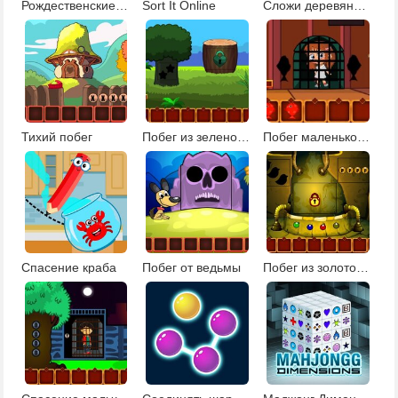
Рождественские плитки 2
Sort It Online
Сложи деревянные блоки
Тихий побег
Побег из зеленой усадьбы
Побег маленькой девочки
Спасение краба
Побег от ведьмы
Побег из золотого рудника