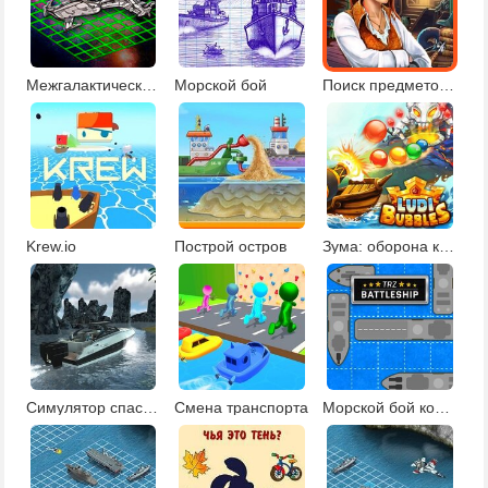
Межгалактический морской бой
Морской бой
Поиск предметов пираты
Krew.io
Построй остров
Зума: оборона королевства
Симулятор спасательной лодки
Смена транспорта
Морской бой кораблей