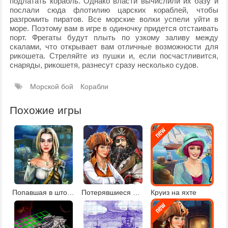
подлатать корабль. Однако власти вычислили их базу и
послали сюда флотилию царских кораблей, чтобы
разгромить пиратов. Все морские волки успели уйти в
море. Поэтому вам в игре в одиночку придется отстаивать
порт. Фрегаты будут плыть по узкому заливу между
скалами, что открывает вам отличные возможности для
рикошета. Стреляйте из пушки и, если посчастливится,
снаряды, рикошетя, разнесут сразу несколько судов.
Морской бой
Корабли
Похожие игры
Попавшая в шторм
Потерявшиеся моряки
Круиз на яхте