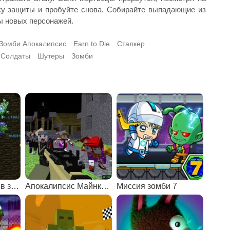
ику защиты и пробуйте снова. Собирайте выпадающие из
ы новых персонажей.
Зомби Апокалипсис
Earn to Die
Сталкер
Солдаты
Шутеры
Зомби
Зомби 4: Выжить в зомби-апокалипсисе
Апокалипсис Майнкрафта: вспышка зомби-вируса
Миссия зомби 7