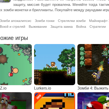
защиту, миссия будет провалена. Меняйте тогда такт
х зомби монетки и бриллианты. Покупайте между раундами игр
Зомби апокалипсис
Зомби гонки
Стрелялки зомби
Майнкрафт 
Воюй и стреляй
Выживание
Защита замка
Война
Стратегии
ожие игры
Z.io
Lurkers.io