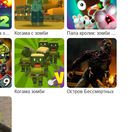
Защита от парада зомби 2
Когама с зомби
Папа кролик: зомби ферма
Когама зомби
Остров Бессмертных