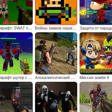
Майнкрафт: SWAT против зомби
Войны замков наше время
Майнкрафт шутер с зомби
Апокалипсический мир
Миссия зомби 9