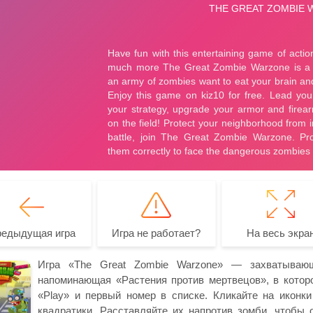
редыдущая игра
Игра не работает?
На весь экра
Игра «The Great Zombie Warzone» — захватывающ
напоминающая «Растения против мертвецов», в которо
«Play» и первый номер в списке. Кликайте на иконк
квадратики. Расставляйте их напротив зомби, чтобы 