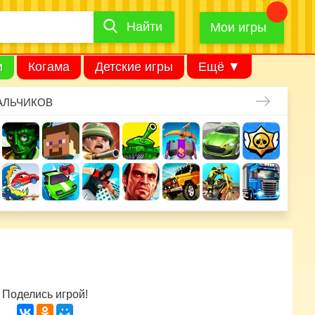
Найти
Найти
игру
Мои игры
и
Когама
Детские игры
Ещё ▼
АЛЬЧИКОВ
Поделись игрой!