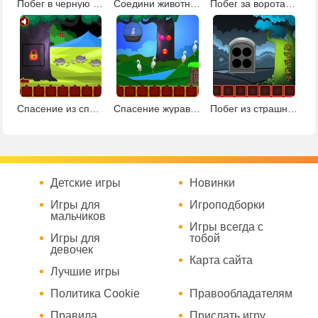
Побег в черную пятницу
Соедини животных 2
Побег за ворота деревни
Спасение из спокойной земли
Спасение журавля
Побег из страшного леса 2
Детские игры
Новинки
Игры для
Игроподборки
мальчиков
Игры всегда с
Игры для
тобой
девочек
Карта сайта
Лучшие игры
Политика Cookie
Правообладателям
Правила
Прислать игру