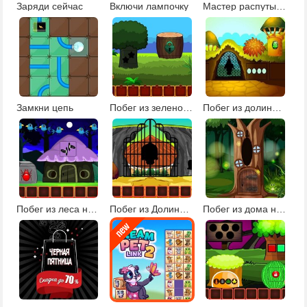
Заряди сейчас
Включи лампочку
Мастер распутывания
Замкни цепь
Побег из зеленой усадьбы
Побег из долины башен
Побег из леса на Хэллоуин 2
Побег из Долины черепа
Побег из дома на дереве