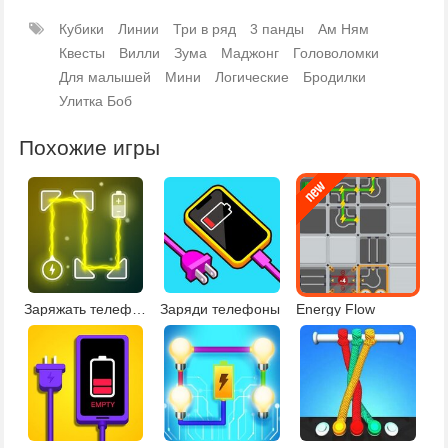
Кубики
Линии
Три в ряд
3 панды
Ам Ням
Квесты
Вилли
Зума
Маджонг
Головоломки
Для малышей
Мини
Логические
Бродилки
Улитка Боб
Похожие игры
Заряжать телефон
Заряди телефоны
Energy Flow