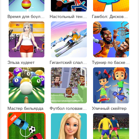
Время для боулинга
Настольный теннис: картун нетворк
Гамбол: Дисковая дуэль
Эльза худеет
Гигантский слалом
Турнир по баскетболу
Мастер бильярда
Футбол головами 3
Уличный скейтер