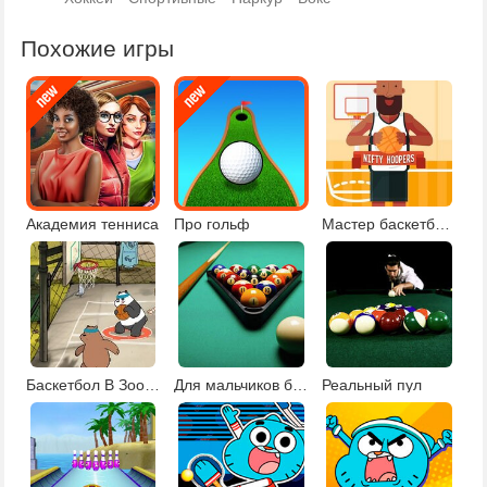
Похожие игры
Академия тенниса
Про гольф
Мастер баскетбольных бросков
Баскетбол В Зоопарке
Для мальчиков бильярд
Реальный пул