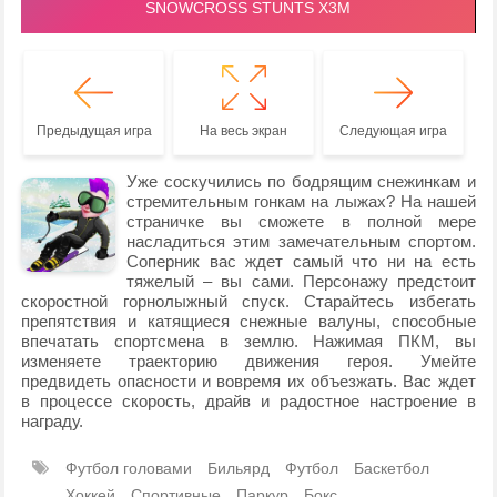
Предыдущая игра
На весь экран
Следующая игра
Уже соскучились по бодрящим снежинкам и
стремительным гонкам на лыжах? На нашей
страничке вы сможете в полной мере
насладиться этим замечательным спортом.
Соперник вас ждет самый что ни на есть
тяжелый – вы сами. Персонажу предстоит
скоростной горнолыжный спуск. Старайтесь избегать
препятствия и катящиеся снежные валуны, способные
впечатать спортсмена в землю. Нажимая ПКМ, вы
изменяете траекторию движения героя. Умейте
предвидеть опасности и вовремя их объезжать. Вас ждет
в процессе скорость, драйв и радостное настроение в
награду.
Футбол головами
Бильярд
Футбол
Баскетбол
Хоккей
Спортивные
Паркур
Бокс