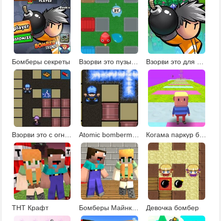
Бомберы секреты
Взорви это пузырями
Взорви это для детей
Взорви это с огнем
Atomic bomberman
Когама паркур бомбермена
ТНТ Крафт
Бомберы Майнкрафта
Девочка бомбер