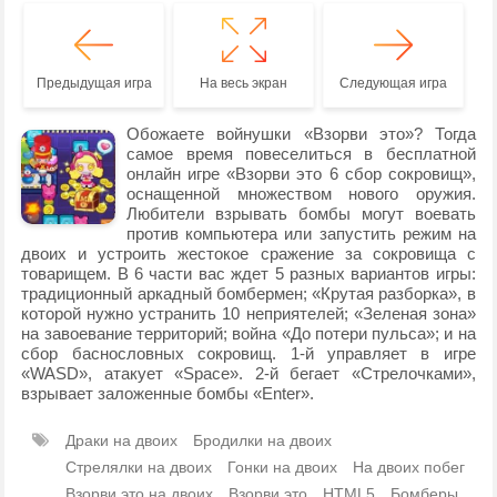
Предыдущая игра
На весь экран
Следующая игра
Обожаете войнушки «Взорви это»? Тогда
самое время повеселиться в бесплатной
онлайн игре «Взорви это 6 сбор сокровищ»,
оснащенной множеством нового оружия.
Любители взрывать бомбы могут воевать
против компьютера или запустить режим на
двоих и устроить жестокое сражение за сокровища с
товарищем. В 6 части вас ждет 5 разных вариантов игры:
традиционный аркадный бомбермен; «Крутая разборка», в
которой нужно устранить 10 неприятелей; «Зеленая зона»
на завоевание территорий; война «До потери пульса»; и на
сбор баснословных сокровищ. 1-й управляет в игре
«WASD», атакует «Space». 2-й бегает «Стрелочками»,
взрывает заложенные бомбы «Enter».
Драки на двоих
Бродилки на двоих
Стрелялки на двоих
Гонки на двоих
На двоих побег
Взорви это на двоих
Взорви это
HTML5
Бомберы