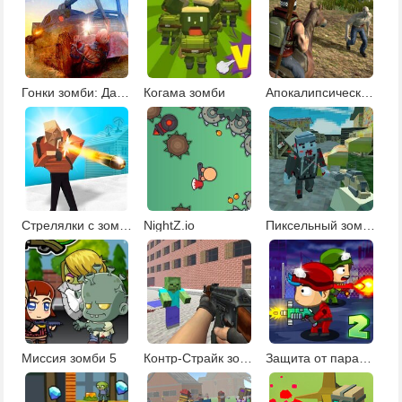
Гонки зомби: Дави зомби в лесу
Когама зомби
Апокалипсический мир
Стрелялки с зомби на двоих
NightZ.io
Пиксельный зомби апокалипсис 3
Миссия зомби 5
Контр-Страйк зомби
Защита от парада зомби 2