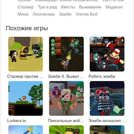
Сталкер
Три в ряд
Квесты
Выживание
Маджонг
Мини
Логические
Зомби
Улитка Боб
Похожие игры
Сталкер против зомби
Зомби 4: Выжить в зомби-апокалипсисе
Рубить зомби
Lurkers.io
Пиксельные войны 2
Зомби-апокалипсис 2