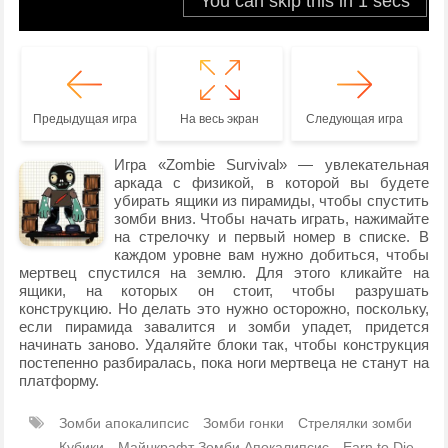
Предыдущая игра
На весь экран
Следующая игра
Игра «Zombie Survival» — увлекательная
аркада с физикой, в которой вы будете
убирать ящики из пирамиды, чтобы спустить
зомби вниз. Чтобы начать играть, нажимайте
на стрелочку и первый номер в списке. В
каждом уровне вам нужно добиться, чтобы
мертвец спустился на землю. Для этого кликайте на
ящики, на которых он стоит, чтобы разрушать
конструкцию. Но делать это нужно осторожно, поскольку,
если пирамида завалится и зомби упадет, придется
начинать заново. Удаляйте блоки так, чтобы конструкция
постепенно разбиралась, пока ноги мертвеца не станут на
платформу.
Зомби апокалипсис
Зомби гонки
Стрелялки зомби
Кубики
Майнкрафт Зомби Апокалипсис
Earn to Die