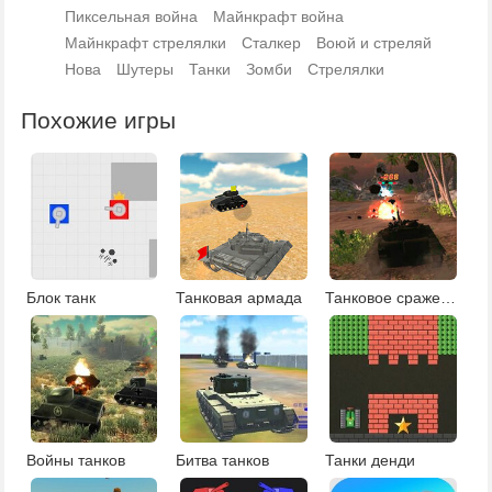
Пиксельная война
Майнкрафт война
Майнкрафт стрелялки
Сталкер
Воюй и стреляй
Нова
Шутеры
Танки
Зомби
Стрелялки
Похожие игры
Блок танк
Танковая армада
Танковое сражение в джунглях
Войны танков
Битва танков
Танки денди