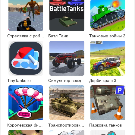
Стрелялка с роботами
Батл Танк
Танковые войны 2
TinyTanks.io
Симулятор вождения в городе
Дерби краш 3
Королевская битва танков
Транспортировка военной техники
Парковка танков