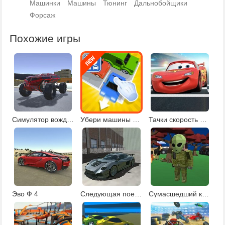
Машинки
Машины
Тюнинг
Дальнобойщики
Форсаж
Похожие игры
Симулятор вождения в городе
Убери машины с парковки
Тачки скорость молнии
Эво Ф 4
Следующая поездка
Сумасшедший крафт