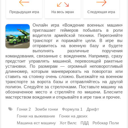
Предыдущая игра
На весь экран
Следующая игра
Онлайн игра «Вождение военных машин»
приглашает геймеров побывать в роли
водителя армейской техники. Перегоняйте
транспорт и поражайте цели. В игре вы
отправитесь на военную базу и будете
выполнять различные поручения
командования, связанные с вождением. Например, сразу
предстоит управлять машиной, перевозящей ракетные
установки. По размерам — огромный неповоротливый
длинномер, которым маневрировать на поворотах или
ставить на стоянку очень сложно. Выезжайте на военном
транспорте за ворота базы и отправляйтесь на другой
полигон. Следуйте за стрелочками. Поставьте машину на
обозначенное место и стреляйте по мишени. Блесните
мастерством вождения и открывайте в игре танк и прочее.
Гонки 2
Зомби гонки
Формула 1
Дрифт
Гонки на выживание
Гонки на двоих
Машина ест машину
Хот Вилс
ПДД
Робокар Поли