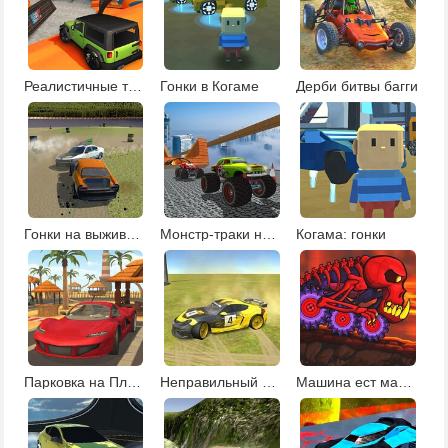
Реалистичные трюки на машине
Гонки в Когаме
Дерби битвы багги
Гонки на выживание
Монстр-траки на рампе
Когама: гонки
Парковка на Пляже
Неправильный путь
Машина ест машину: вулканическое приключение