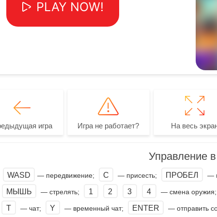
редыдущая игра
Игра не работает?
На весь экра
Управление в 
WASD
C
ПРОБЕЛ
— передвижение;
— присесть;
— 
МЫШЬ
1
2
3
4
— стрелять;
— смена оружия
T
Y
ENTER
— чат;
— временный чат;
— отправить с