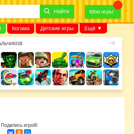
Найти
Найти
игру
Мои игры
и
Когама
Детские игры
Ещё ▼
АЛЬЧИКОВ
Поделись игрой!