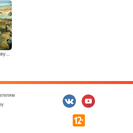
Про Вторую мировую войну
ателям
ру