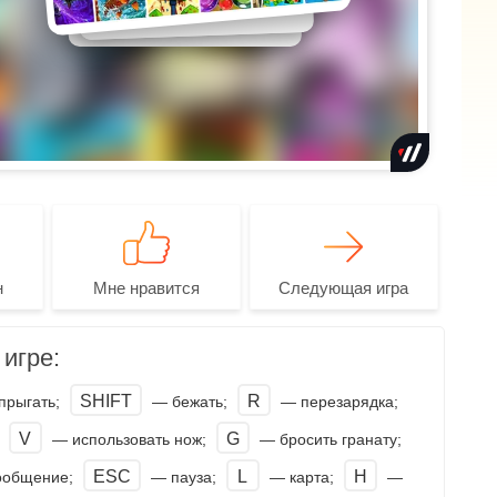
н
Мне нравится
Следующая игра
игре:
SHIFT
R
прыгать;
— бежать;
— перезарядка;
V
G
;
— использовать нож;
— бросить гранату;
ESC
L
H
ообщение;
— пауза;
— карта;
—