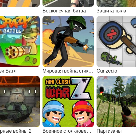
а
Бесконечная битва
Защита тыла
зи Батл
Мировая война стикменов
Gunzer.io
рные войны 2
Военное столкновение
Партизаны