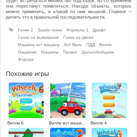
будет встречаться множество подсказок, но со временем
они перестанут появляться. Находи объекты, которые
можно применить, и кликай по ним мышкой. Главное –
делать это в правильной последовательности.
Гонки 2
Зомби гонки
Формула 1
Дрифт
Гонки на выживание
Гонки на двоих
Машина ест машину
Хот Вилс
ПДД
Вилли
Машинки
Машины
Тюнинг
Дальнобойщики
Форсаж
Похожие игры
Вилли 6
Вилли ест машины 3
Вилли 4