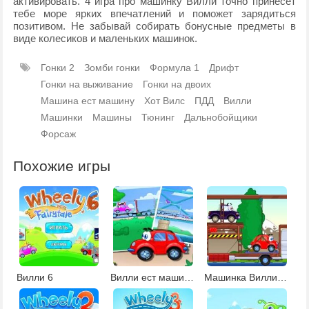
активировать. 4 игра про машинку Вилли точно принесет
тебе море ярких впечатлений и поможет зарядиться
позитивом. Не забывай собирать бонусные предметы в
виде колесиков и маленьких машинок.
Гонки 2
Зомби гонки
Формула 1
Дрифт
Гонки на выживание
Гонки на двоих
Машина ест машину
Хот Вилс
ПДД
Вилли
Машинки
Машины
Тюнинг
Дальнобойщики
Форсаж
Похожие игры
Вилли 6
Вилли ест машины 3
Машинка Вилли спешит на ралли 2