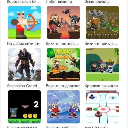
Королевская битва викингов
Побег викинга
Злые фрукты
На двоих викинги
Викинг против скелетов
Викинги приключения
Assassins Creed Вальгалла: поиск звезд
Викинг на драконе
Хроники викингов