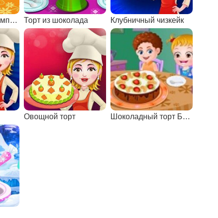
Готовим еду: Олимпийский пирог
Торт из шоколада
Клубничный чизкейк
Овощной торт
Шоколадный торт Брауни