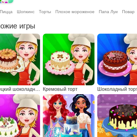
Пицца
Шопкинс
Торты
Плохое мороженое
Папа Луи
Повар
ожие игры
Немецкий шоколадный торт
Кремовый торт
Шоколадный тор