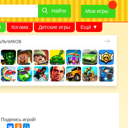
Найти
Найти
игру
Мои игры
и
Когама
Детские игры
Ещё ▼
АЛЬЧИКОВ
Поделись игрой!