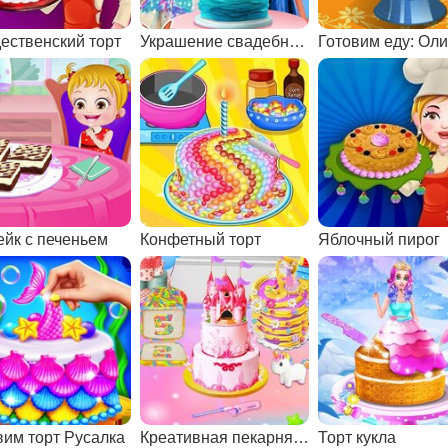
ественский торт
Украшение свадебного торта для Инстаграм
ейк с печеньем
Конфетный торт
Яблочный пирог
вим торт Русалка
Креативная пекарня для тортов
Торт кукла