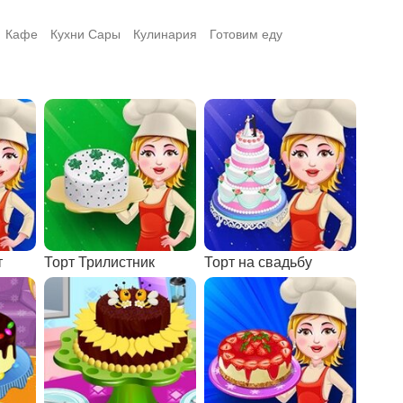
Кафе
Кухни Сары
Кулинария
Готовим еду
т
Торт Трилистник
Торт на свадьбу