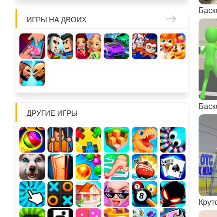
Баск
ИГРЫ НА ДВОИХ
Баске
ДРУГИЕ ИГРЫ
Крут