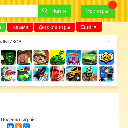
Найти
Найти
игру
Мои игры
и
Когама
Детские игры
Ещё ▼
АЛЬЧИКОВ
Поделись игрой!