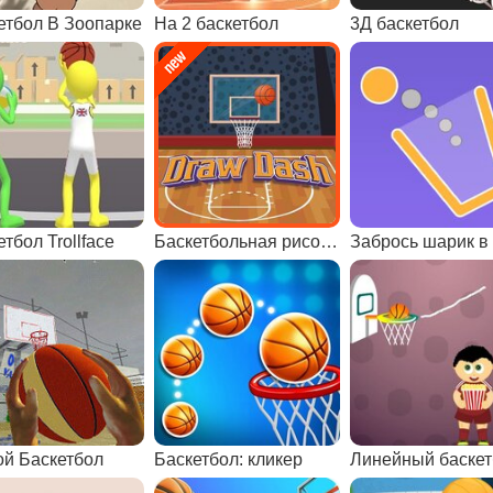
етбол В Зоопарке
На 2 баскетбол
3Д баскетбол
тбол Trollface
Баскетбольная рисовалка
ой Баскетбол
Баскетбол: кликер
Линейный баске