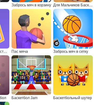
Забрось мяч в корзину
Для Мальчиков Баскетбол
Забрось шарик в стаканчик
Пас мяча
Забрось мяч в сетку
тбол
Баскетбол Jam
Баскетбольный шутер