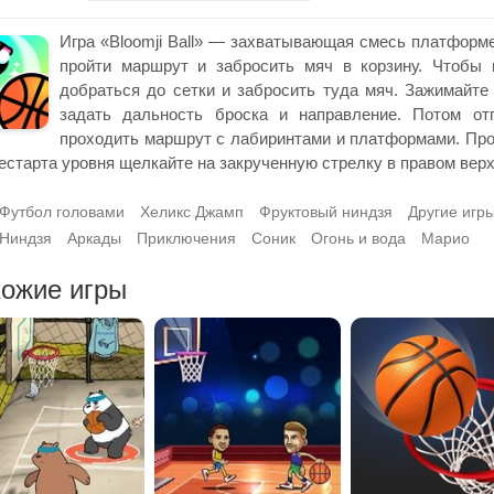
Игра «Bloomji Ball» — захватывающая смесь платформе
пройти маршрут и забросить мяч в корзину. Чтобы 
добраться до сетки и забросить туда мяч. Зажимайте
задать дальность броска и направление. Потом отп
проходить маршрут с лабиринтами и платформами. Прос
естарта уровня щелкайте на закрученную стрелку в правом верх
Футбол головами
Хеликс Джамп
Фруктовый ниндзя
Другие игр
Ниндзя
Аркады
Приключения
Соник
Огонь и вода
Марио
ожие игры