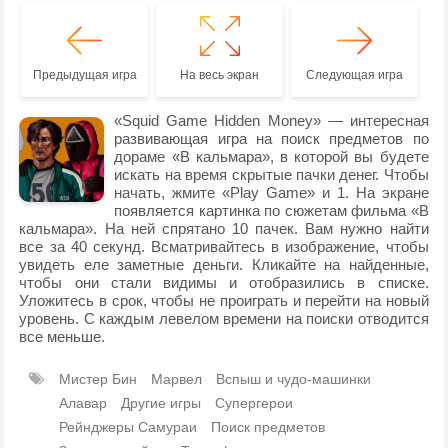
Предыдущая игра
На весь экран
Следующая игра
«Squid Game Hidden Money» — интересная
развивающая игра на поиск предметов по
дораме «В кальмара», в которой вы будете
искать на время скрытые пачки денег. Чтобы
начать, жмите «Play Game» и 1. На экране
появляется картинка по сюжетам фильма «В
кальмара». На ней спрятано 10 пачек. Вам нужно найти
все за 40 секунд. Всматривайтесь в изображение, чтобы
увидеть еле заметные деньги. Кликайте на найденные,
чтобы они стали видимы и отобразились в списке.
Уложитесь в срок, чтобы не проиграть и перейти на новый
уровень. С каждым левелом времени на поиски отводится
все меньше.
Мистер Бин
Марвел
Вспыш и чудо-машинки
Алавар
Другие игры
Супергерои
Рейнджеры Самураи
Поиск предметов