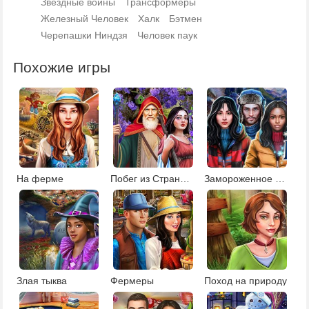
Звездные войны
Трансформеры
Железный Человек
Халк
Бэтмен
Черепашки Ниндзя
Человек паук
Похожие игры
На ферме
Побег из Страны чудес
Замороженное поместье
Злая тыква
Фермеры
Поход на природу