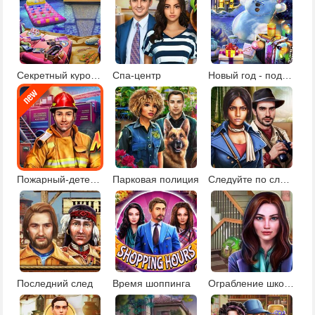
Секретный курорт для знаменитостей
Спа-центр
Новый год - подарки под елкой
Пожарный-детектив
Парковая полиция
Следуйте по следам
Последний след
Время шоппинга
Ограбление школы