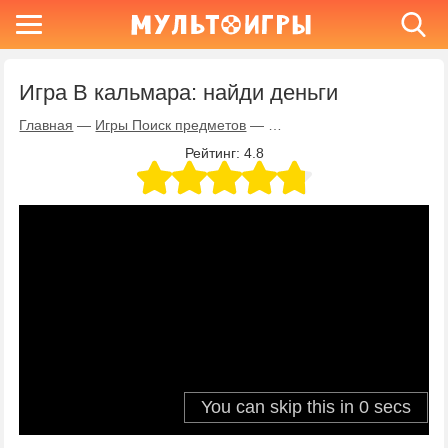
Игра В кальмара: найди деньги
Главная
—
Игры Поиск предметов
—
Игра В кальмара: найди де
Рейтинг:
4.8