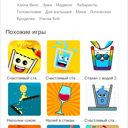
Хэппи Вилс
Зума
Маджонг
Лабиринты
Головоломки
Для малышей
Мини
Логические
Бродилки
Улитка Боб
Похожие игры
Счастливый стакан 6
Счастливый стакан 5
Стакан с водой 2
Наполни соком стакан
Налей в стакан
Счастливый стакан 2