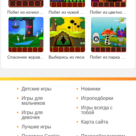
Побег из ночного парка
Побег из чужой страны
Побег из цветного леса 2
Спасение журавля
Выберись из леса
Побег из парка фантазий
Детские игры
Новинки
Игры для
Игроподборки
мальчиков
Игры всегда с
Игры для
тобой
девочек
Карта сайта
Лучшие игры