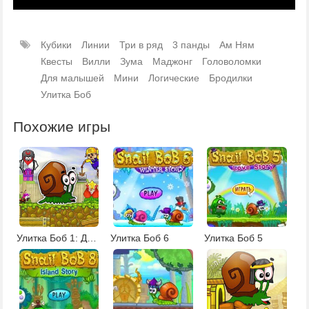
Кубики
Линии
Три в ряд
3 панды
Ам Ням
Квесты
Вилли
Зума
Маджонг
Головоломки
Для малышей
Мини
Логические
Бродилки
Улитка Боб
Похожие игры
Улитка Боб 1: Долгая дорога домой
Улитка Боб 6
Улитка Боб 5