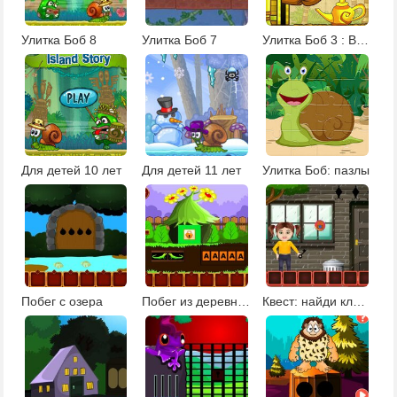
Улитка Боб 8
Улитка Боб 7
Улитка Боб 3 : В Египте
Для детей 10 лет
Для детей 11 лет
Улитка Боб: пазлы
Побег с озера
Побег из деревни Верде
Квест: найди ключ от дома девочки