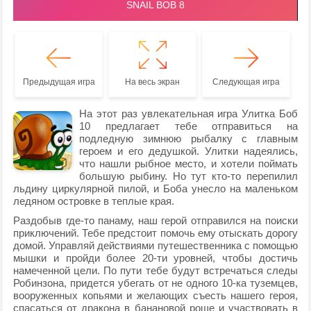
Предыдущая игра
На весь экран
Следующая игра
На этот раз увлекательная игра Улитка Боб
10 предлагает тебе отправиться на
подледную зимнюю рыбалку с главным
героем и его дедушкой. Улитки надеялись,
что нашли рыбное место, и хотели поймать
большую рыбину. Но тут кто-то перепилил
льдину циркулярной пилой, и Боба унесло на маленьком
ледяном островке в теплые края.
Раздобыв где-то панаму, наш герой отправился на поиски
приключений. Тебе предстоит помочь ему отыскать дорогу
домой. Управляй действиями путешественника с помощью
мышки и пройди более 20-ти уровней, чтобы достичь
намеченной цели. По пути тебе будут встречаться следы
Робинзона, придется убегать от не одного 10-ка туземцев,
вооруженных копьями и желающих съесть нашего героя,
спасаться от дракона в банановой роще и участвовать в