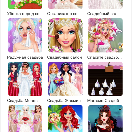
Уборка перед свадьбой
Организатор свадьбы Эльзы
Свадебный салон 2
Радужная свадьба
Свадебный салон
Спасите свадьбу Барби
Свадьба Моаны
Свадьба Жасмин
Магазин Свадебных платьев