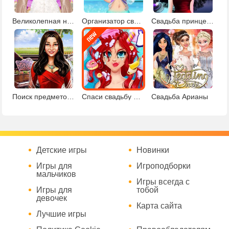
Великолепная невеста
Организатор свадьбы русалочки Ариэль
Свадьба принцессы-вампира
Поиск предметов: подготовка к свадьбе
Спаси свадьбу Ариэль
Свадьба Арианы
Детские игры
Новинки
Игры для
Игроподборки
мальчиков
Игры всегда с
Игры для
тобой
девочек
Карта сайта
Лучшие игры