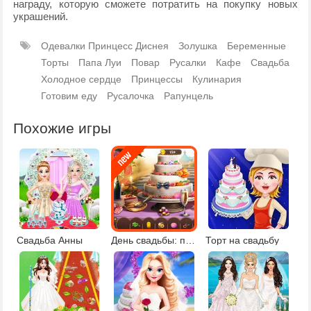
награду, которую сможете потратить на покупку новых
украшений.
Одевалки Принцесс Диснея
Золушка
Беременные
Торты
Папа Луи
Повар
Русалки
Кафе
Свадьба
Холодное сердце
Принцессы
Кулинария
Готовим еду
Русалочка
Рапунцель
Похожие игры
Свадьба Анны
День свадьбы: поиск предметов
Торт на свадьбу