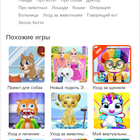
Панды
Про котят
Про собак
Доктор
Про животных
Лошади
Кошки
Операция
Больница
Уход за животными
Говорящий кот
Хелло Китти
Похожие игры
Приют для собак
Новый пудель Эльзы
Уход за щенком
Уход и лечение животных
Уход за животными: Салон красоты
Мой виртуальный питомец единорог