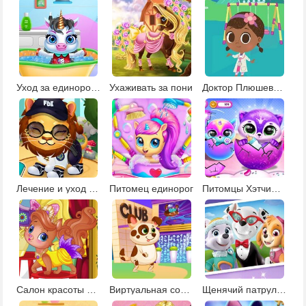
Уход за единорогом
Ухаживать за пони
Доктор Плюшева: день развлечений
Лечение и уход за животными
Питомец единорог
Питомцы Хэтчималс
Салон красоты для животных
Виртуальная собака
Щенячий патруль фотосессия