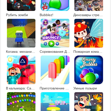
Рубить зомби
Bubblez!
Динозавры стрелялки 2
Когама: механический паркур
Соревнования Дисней
Пожарная команда
В кальмара: Сабвей Серф
Приготовление эскимо
Умные пузыри