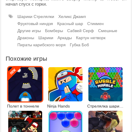
начал спуск с горки.
Шарики Стрелялки
Хеликс Джамп
Фруктовый ниндзя
Красный шар
Стикмен
Другие игры
Бомберы
Сабвей Серф
Смешные
Драконы
Шарики
Аркады
Картун нетворк
Пираты карибского моря
Губка Боб
Похожие игры
Полет в тоннеле
Ninja Hands
Стрелялка шариками 2