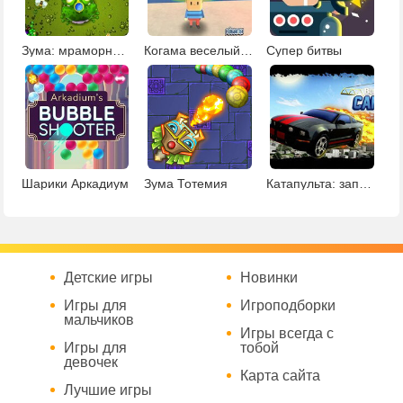
Зума: мраморный египетский квест
Когама веселый паркур Обби
Супер битвы
Шарики Аркадиум
Зума Тотемия
Катапульта: запуск тачек
Детские игры
Новинки
Игры для
Игроподборки
мальчиков
Игры всегда с
Игры для
тобой
девочек
Карта сайта
Лучшие игры