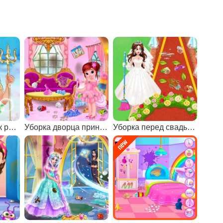
Подводный замок русалочки
Уборка дворца принцессы
Уборка перед свадьбой