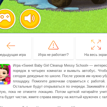
редыдущая игра
Игра не работает?
На весь экра
Игра «Sweet Baby Girl Cleanup Messy School» — интере
порядок в четырех комнатах и вымыть автобус. Чтобы
сегодня дежурные по школе. После уроков им нужно убр
площадку. Помогите девочкам справиться с работой.
Остальные будут открываться по очереди. Зажимайте 
гую, пока не отмоете локацию. Потом щеткой натирайте унит
та будет чистая, жмите справа вверху на желтый кружочек с га