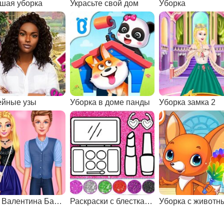
шая уборка
Украсьте свой дом
Уборка
йные узы
Уборка в доме панды
Уборка замка 2
День Валентина Барби
Раскраски с блестками и нейл-арт
Уборка с животн