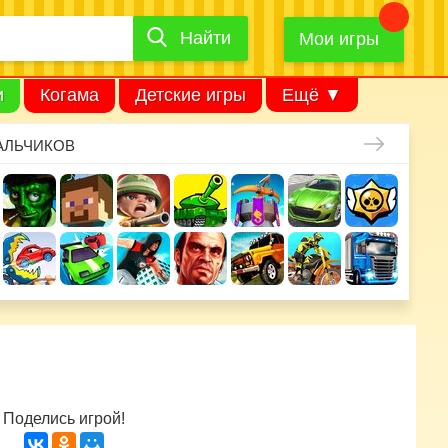
Найти
Найти
игру
Мои игры
и
Когама
Детские игры
Ещё ▼
АЛЬЧИКОВ
Поделись игрой!