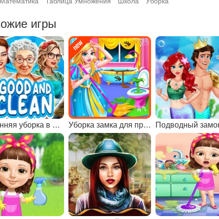
Математика
Таблица Умножения
Школа
Уборка
ожие игры
Весенняя уборка в доме
Уборка замка для принцессы