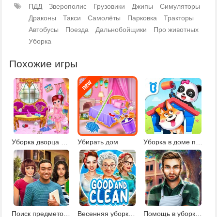
ПДД
Зверополис
Грузовики
Джипы
Симуляторы
Драконы
Такси
Самолёты
Парковка
Тракторы
Автобусы
Поезда
Дальнобойщики
Про животных
Уборка
Похожие игры
Уборка дворца принцессы
Убирать дом
Уборка в доме панды
Поиск предметов в доме 2
Весенняя уборка в доме
Помощь в уборке школы