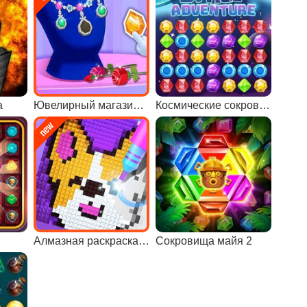
а
Ювелирный магазин панды
Космические сокровища
Алмазная раскраска по номерам
Сокровища майя 2