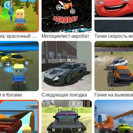
Когама: красочный паркур
Мотоциклист-акробат
и в Когаме
Следующая поездка
Гонки на выжива