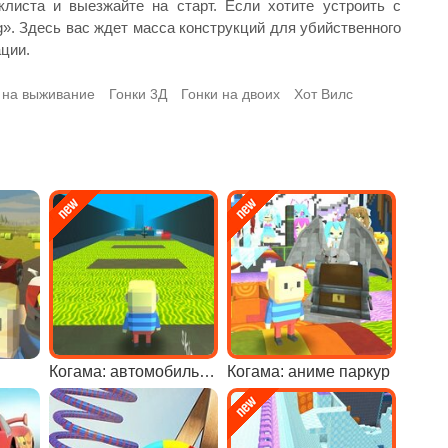
листа и выезжайте на старт. Если хотите устроить с
g». Здесь вас ждет масса конструкций для убийственного
ции.
 на выживание
Гонки 3Д
Гонки на двоих
Хот Вилс
Когама: автомобильный паркур
Когама: аниме паркур