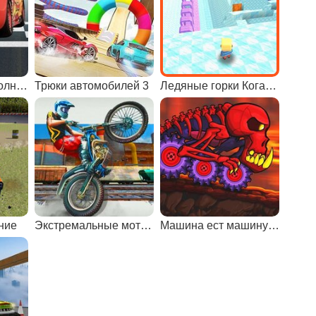
Тачки скорость молнии
Трюки автомобилей 3
Ледяные горки Когамы
ние
Экстремальные мотоциклы
Машина ест машину: вулканическое приключение