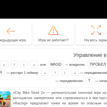
редыдущая игра
Игра не работает?
На весь экра
Управление в 
←
↑
↓
→
WASD
ПРОБЕЛ
или
— вождение;
R
←
↑
↓
→
— рестарт 1 геймер:
— передвижени
T
— передвижение;
— нитр
«City Bike Stunt 2» — увлекательная гоночная игра на
мотоциклах наперегонки или соревноваться в мастерс
«Racing» предлагает гонки на время по опасным го