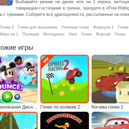
Выбирайте режим на двоих или на 1 игрока, мотоцик
товарищем состязание в трюках, заходите в «Free Ridin
а с трюками. Соберите все драгоценности, рассыпанные на лока
Гонки 2
Гонки для мальчиков
Уличные гонки
Формула 1
Гонки
Игры на 1
Полиция
Мотоциклы
Лего
Гонки
Форсаж
Тачки
ожие игры
Соревнования Дисней
Гонки по холмам 2
Когама гонки 2