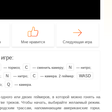
н
Мне нравится
Следующая игра
игре:
C
N
— тормоз;
— сменить камеру;
— нитро;
N
C
WASD
е;
— нитро;
— камера. 2 геймер:
Q
о;
— камера.
 одного или двоих геймеров, в которой можно гонять на
тве трюков. Чтобы начать, выбирайте желаемый режим.
родским трассам, напоминающим американские горки.