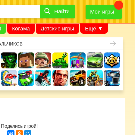
Найти
Найти
игру
Мои игры
и
Когама
Детские игры
Ещё ▼
АЛЬЧИКОВ
Поделись игрой!