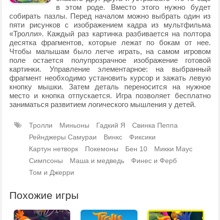
в этом роде. Вместо этого нужно будет
собирать пазлы. Перед началом можно выбрать один из
пяти рисунков с изображением кадра из мультфильма
«Тролли». Каждый раз картинка разбивается на полтора
десятка фрагментов, которые лежат по бокам от нее.
Чтобы малышам было легче играть, на самом игровом
поле остается полупрозрачное изображение готовой
картинки. Управление элементарное: на выбранный
фрагмент необходимо установить курсор и зажать левую
кнопку мышки. Затем деталь переносится на нужное
место и кнопка отпускается. Игра позволяет бесплатно
заниматься развитием логического мышления у детей.
Тролли
Миньоны
Гадкий Я
Свинка Пеппа
Рейнджеры Самураи
Винкс
Фиксики
Картун нетворк
Покемоны
Бен 10
Микки Маус
Симпсоны
Маша и медведь
Финес и Ферб
Том и Джерри
Похожие игры