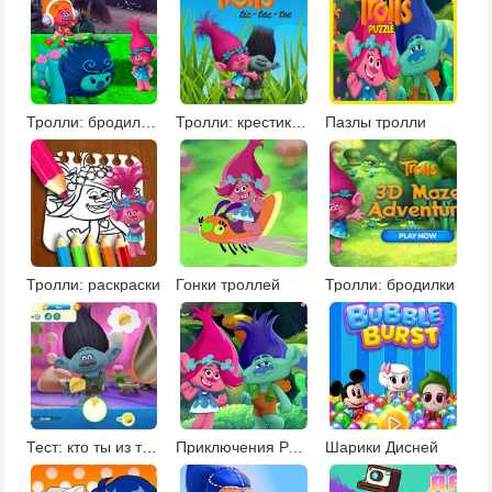
Тролли: бродилки на двоих
Тролли: крестики нолики
Пазлы тролли
Тролли: раскраски
Гонки троллей
Тролли: бродилки
Тест: кто ты из троллей
Приключения Розочки
Шарики Дисней