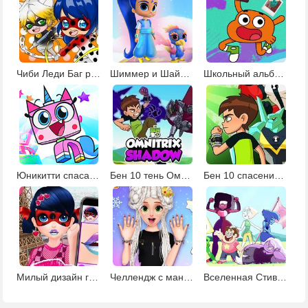
Чиби Леди Баг раскраска
Шиммер и Шайн: создай джина
Школьный альбом Дарвина
Юникитти спасают мир
Бен 10 тень Омнитрикса
Бен 10 спасение мира
Милый дизайн губ для Маринетт
Челлендж с маникюром
Вселенная Стивена: коллекция раскрасок