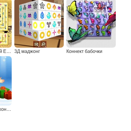
Маджонг: древний Египет
3Д маджонг
Коннект бабочки
Новогодний маджонг Коннект