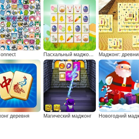
Connect
Пасхальный маджонг Коннект
онг деревня
Магический маджонг