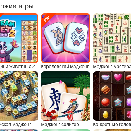
ожие игры
ини животных 2
Королевский маджонг
йская маджонг
Маджонг солитер