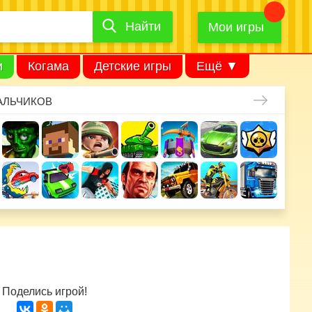
Найти
Найти
игру
Мои игры
и
Когама
Детские игры
Ещё ▼
АЛЬЧИКОВ
Поделись игрой!