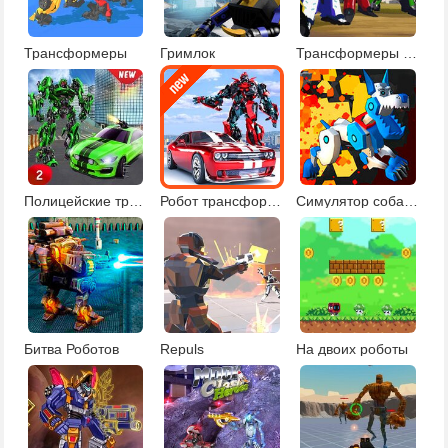
Трансформеры
Гримлок
Трансформеры 5: Падение Кибертрона
Полицейские трансформеры
Робот трансформер 2
Симулятор собаки-робота
Битва Роботов
Repuls
На двоих роботы