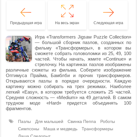
Предыдущая игра
На весь экран
Следующая игра
Игра «Transformers Jigsaw Puzzle Collection»
— большой сборник пазлов, созданных по
фильму «Трансформеры», в котором вы
сможете собрать головоломки из 25, 49, 100
частей. Чтобы начать, жмите «Continue» и
стрелочку. На картинках пазлов изображены
различные сюжеты из фильма. Соберите изображение
Оптимуса Прайма, Бамблби и прочих трансформеров.
Открываются пазлы в порядке очередности. Каждую
картинку можно собирать на трех режимах. Наиболее
легкий «Easy», в котором требуется сложить 25 частей.
Средняя сложность — «Medium» на 49 деталей. В самом
трудном моде «Hard» придется объединять 100
фрагментов.
Пазлы
Для малышей
Свинка Пеппа
Роботы
Симпсоны
Маша и медведь
Трансформеры
Даша Следопыт