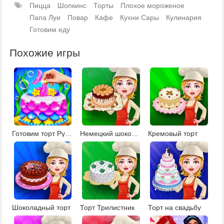
Пицца
Шопкинс
Торты
Плохое мороженое
Папа Луи
Повар
Кафе
Кухни Сары
Кулинария
Готовим еду
Похожие игры
Готовим торт Русалка
Немецкий шоколадный торт
Кремовый торт
Шоколадный торт
Торт Трилистник
Торт на свадьбу