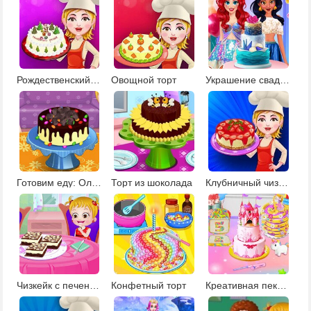
Рождественский торт
Овощной торт
Украшение свадебного торта для Инстаграм
Готовим еду: Олимпийский пирог
Торт из шоколада
Клубничный чизкейк
Чизкейк с печеньем
Конфетный торт
Креативная пекарня для тортов