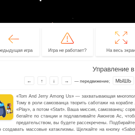
редыдущая игра
Игра не работает?
На весь экра
Управление в 
←
↑
↓
→
МЫШЬ
— передвижение;
«Tom And Jerry Among Us» — захватывающая многополь
Тому в роли самозванца творить саботажи на корабле 
«Play», а потом «Start». Ваша миссия, самозванец: сор
бегайте по станции и подлавливайте Амонгов Ас, чтобы
предательством, вы будете рассекречены. Подбирайтесь
 создавать массовые катаклизмы. Щелкайте на кнопку «Sabota