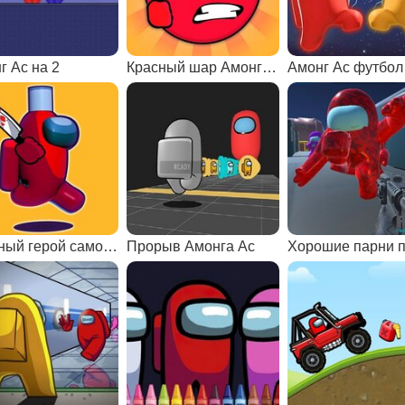
г Ас на 2
Красный шар Амонг Ас
Амонг Ас футбол
Красный герой самозванец
Прорыв Амонга Ас