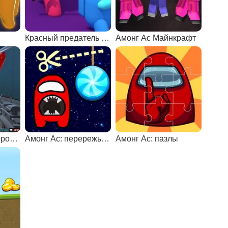
Красный предатель против экипажа
Амонг Ас Майнкрафт
Хорошие парни против Амонг Ас
Амонг Ас: перережь веревку
Амонг Ас: пазлы