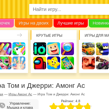
вочек
Игры на двоих
Лучшие игры
Новинк
КРУТЫЕ ИГРЫ
ИГРЫ ДЛЯ М
ра Том и Джерри: Амонг Ас
ая
—
Игры Амонг Ас
—
Игра Том и Джерри: Амонг Ас
Рейтинг:
4.8
Управление:
Мышка и клава