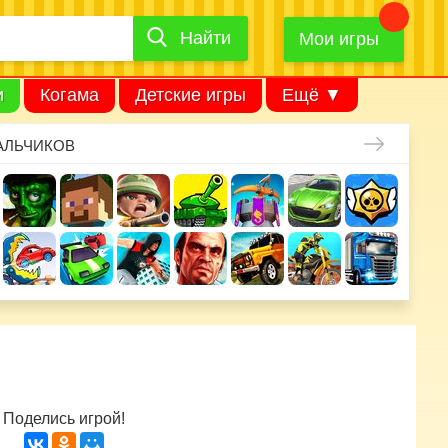
Найти
Найти
игру
Мои игры
и
Когама
Детские игры
Ещё ▼
АЛЬЧИКОВ
Поделись игрой!