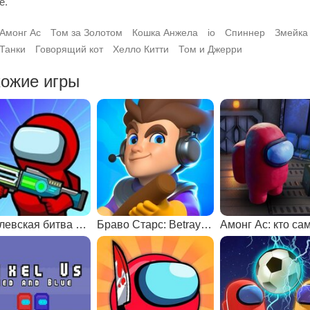
е.
Амонг Ас
Том за Золотом
Кошка Анжела
io
Спиннер
Змейка
Танки
Говорящий кот
Хелло Китти
Том и Джерри
ожие игры
Королевская битва Амонг Ас
Браво Старс: Betrayal.io