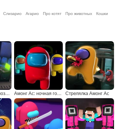
Слизарио
Агарио
Про котят
Про животных
Кошки
Амонг Ас: кто самозванец?
Амонг Ас: ночная гонка
Стрелялка Амонг Ас