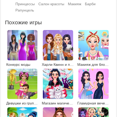
Принцессы
Салон красоты
Макияж
Барби
Рапунцель
Похожие игры
Конкурс моды
Харли Квинн и принцессы в салоне красоты
Макияж для блондинки
Девушки из группы поддержки
Магазин магических существ
Гламурная вечеринка