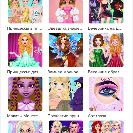
Принцессы в платьях с принтами
Одевалка знаменитостей
Вечеринка на День Валентина для злодеев
Принцессы: дизайн платьев для балерин
Зимнее модное шоу фей
Весенние образы для принцесс
Макияж Монстер Хай
Проклятие принцессы
Арт глаза