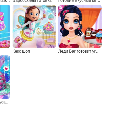
Рождественское чаепитие принцесс
Барбоскины готовка
Готовим вкусные кексы
Кекс шоп
Леди Баг готовит угощение
Торты в форме русалок