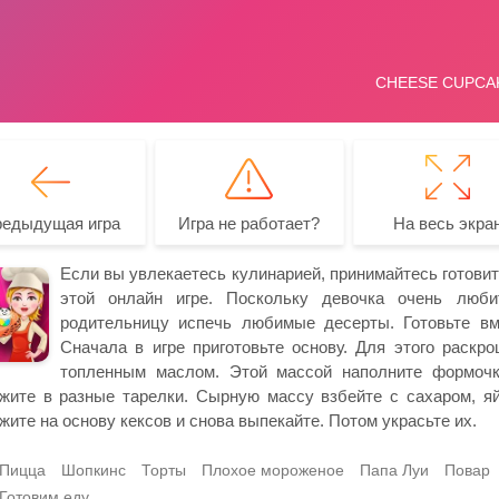
редыдущая игра
Игра не работает?
На весь экра
Если вы увлекаетесь кулинарией, принимайтесь готови
этой онлайн игре. Поскольку девочка очень люби
родительницу испечь любимые десерты. Готовьте вм
Сначала в игре приготовьте основу. Для этого раскр
топленным маслом. Этой массой наполните формочк
жите в разные тарелки. Сырную массу взбейте с сахаром, 
жите на основу кексов и снова выпекайте. Потом украсьте их.
Пицца
Шопкинс
Торты
Плохое мороженое
Папа Луи
Повар
Готовим еду