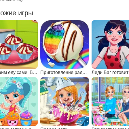
ожие игры
Готовим еду сами: Вишнёвый десерт
Приготовление радужных десертов
Леди Баг готовит