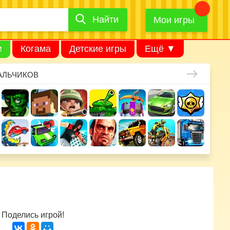
Найти
Найти
игру
Мои игры
и
Когама
Детские игры
Ещё ▼
АЛЬЧИКОВ
Поделись игрой!