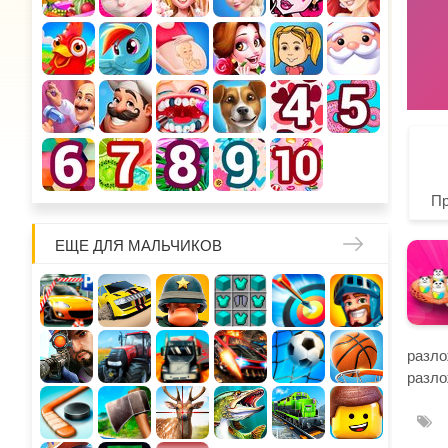
П
ЕЩЕ ДЛЯ МАЛЬЧИКОВ
разло
разло