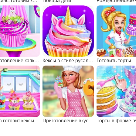
Шопкинс: готовим кексы
Повара дети
Приготовление капкейка
Кексы в стиле русалки и единорога
Готовить торты
а готовит кексы
Приготовление вкусных кексов