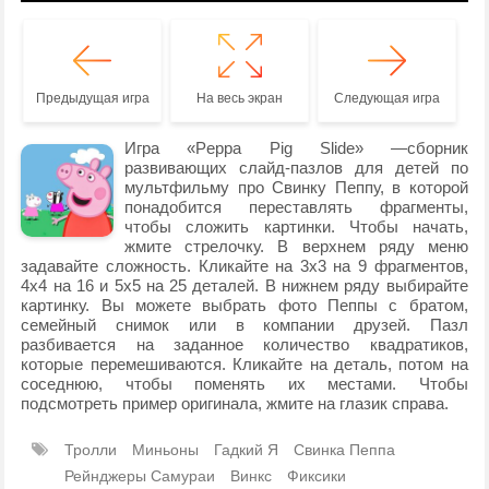
Предыдущая игра
На весь экран
Следующая игра
Игра «Peppa Pig Slide» —сборник
развивающих слайд-пазлов для детей по
мультфильму про Свинку Пеппу, в которой
понадобится переставлять фрагменты,
чтобы сложить картинки. Чтобы начать,
жмите стрелочку. В верхнем ряду меню
задавайте сложность. Кликайте на 3х3 на 9 фрагментов,
4х4 на 16 и 5х5 на 25 деталей. В нижнем ряду выбирайте
картинку. Вы можете выбрать фото Пеппы с братом,
семейный снимок или в компании друзей. Пазл
разбивается на заданное количество квадратиков,
которые перемешиваются. Кликайте на деталь, потом на
соседнюю, чтобы поменять их местами. Чтобы
подсмотреть пример оригинала, жмите на глазик справа.
Тролли
Миньоны
Гадкий Я
Свинка Пеппа
Рейнджеры Самураи
Винкс
Фиксики