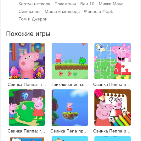
Картун нетворк
Покемоны
Бен 10
Микки Маус
Симпсоны
Маша и медведь
Финес и Ферб
Том и Джерри
Похожие игры
Свинка Пеппа: пасхальные яйца
Приключения свинки Пеппы 2
Свинка Пеппа пазлы 3
Свинка Пеппа: головоломки
Свинка Пепа прыжки
Свинка Пеппа раскраски 2