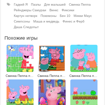
Гадкий Я
Пазлы
Для малышей
Свинка Пеппа
Рейнджеры Самураи
Винкс
Фиксики
Картун нетворк
Покемоны
Бен 10
Микки Маус
Симпсоны
Маша и медведь
Финес и Ферб
Даша Следопыт
Похожие игры
Свинка Пеппа пазлы 3
Свинка Пеппа пазлы 2
Свинка Пеппа пазл