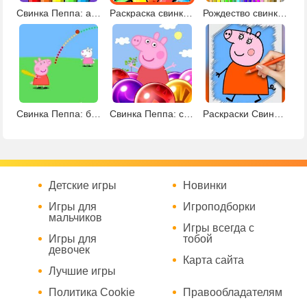
Свинка Пеппа: альбом раскрасок
Раскраска свинки Пеппы
Рождество свинки Пеппы: раскраски
Свинка Пеппа: бейсбол
Свинка Пеппа: стрелялка шариками
Раскраски Свинка Пеппа
Детские игры
Новинки
Игры для
Игроподборки
мальчиков
Игры всегда с
Игры для
тобой
девочек
Карта сайта
Лучшие игры
Политика Cookie
Правообладателям