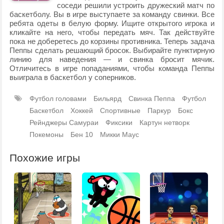
соседи решили устроить дружеский матч по
баскетболу. Вы в игре выступаете за команду свинки. Все
ребята одеты в белую форму. Ищите открытого игрока и
кликайте на него, чтобы передать мяч. Так действуйте
пока не доберетесь до корзины противника. Теперь задача
Пеппы сделать решающий бросок. Выбирайте пунктирную
линию для наведения — и свинка бросит мячик.
Отличитесь в игре попаданиями, чтобы команда Пеппы
выиграла в баскетбол у соперников.
Футбол головами
Бильярд
Свинка Пеппа
Футбол
Баскетбол
Хоккей
Спортивные
Паркур
Бокс
Рейнджеры Самураи
Фиксики
Картун нетворк
Покемоны
Бен 10
Микки Маус
Похожие игры