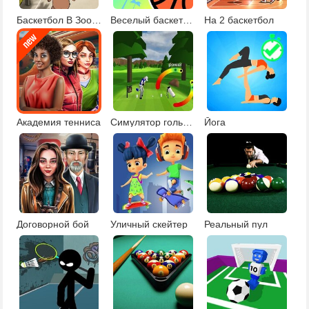
Баскетбол В Зоопарке
Веселый баскетбол 2
На 2 баскетбол
Академия тенниса
Симулятор гольфа
Йога
Договорной бой
Уличный скейтер
Реальный пул