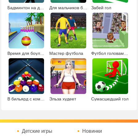
Бадминтон на двоих
Для мальчиков бильярд
Забей гол
Время для боулинга
Мастер футбола
Футбол головами 3
В бильярд с компьютером бесплатно
Эльза худеет
Сумасшедший гол
Детские игры
Новинки