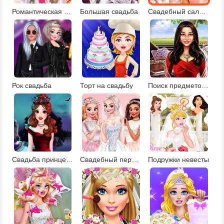
Романтическая свадьба
Большая свадьба
Свадебный салон 3
Рок свадьба
Торт на свадьбу
Поиск предметов: подготовка к свадьбе
Свадьба принцессы-вампира
Свадебный переполох
Подружки невесты