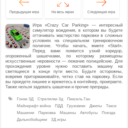
Предыдущая игра
На весь экран
Следующая игра
Игра «Crazy Car Parking» — интересный
симулятор вождения, в котором вы будете
оттачивать мастерство парковки в сложных
условиях на специальном тренировочном
полигоне. Чтобы начать, жмите «Start».
Перед вами появится узкий коридор,
огороженный шашечками, по которому размещены
искусственные неровности — лежачие полицейские. Для
прохождения уровня нужно поставить машину на
светящееся в конце пути место. Будьте осторожны,
вовремя притормаживайте, четко став на парковку. Если
вы проедете лишнее и врежетесь в контейнер, проиграете.
Также нельзя задевать шашечки и прочие преграды.
Гонки 3Д
Стрелялки 3д
Пиксель Ган
Майнкрафт война
ПДД
Грузовики
Джипы
Такси
Машинки
Парковка
Машины
Автобусы
Поезда
Дальнобойщики
3Д игры