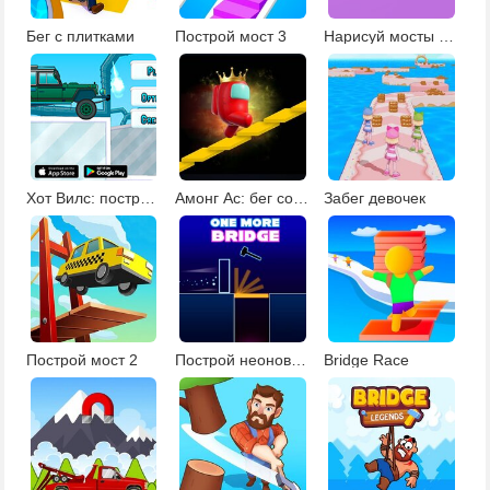
Бег с плитками
Построй мост 3
Нарисуй мосты шарику
Хот Вилс: построй переправу
Амонг Ас: бег со стопками
Забег девочек
Построй мост 2
Построй неоновый мост
Bridge Race