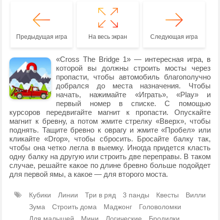
Предыдущая игра
На весь экран
Следующая игра
«Cross The Bridge 1» — интересная игра, в
которой вы должны строить мосты через
пропасти, чтобы автомобиль благополучно
добрался до места назначения. Чтобы
начать, нажимайте «Играть», «Play» и
первый номер в списке. С помощью
курсоров передвигайте магнит к пропасти. Опускайте
магнит к бревну, а потом жмите стрелку «Вверх», чтобы
поднять. Тащите бревно к оврагу и жмите «Пробел» или
кликайте «Drop», чтобы сбросить. Бросайте балку так,
чтобы она четко легла в выемку. Иногда придется класть
одну балку на другую или строить две переправы. В таком
случае, решайте какое по длине бревно больше подойдет
для первой ямы, а какое — для второго моста.
Кубики
Линии
Три в ряд
3 панды
Квесты
Вилли
Зума
Строить дома
Маджонг
Головоломки
Для малышей
Мини
Логические
Бродилки