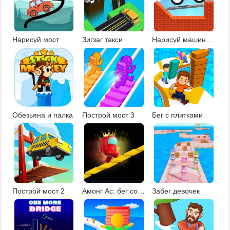
Нарисуй мост
Зигзаг такси
Нарисуй машине мост
Обезьяна и палка
Построй мост 3
Бег с плитками
Построй мост 2
Амонг Ас: бег со стопками
Забег девочек