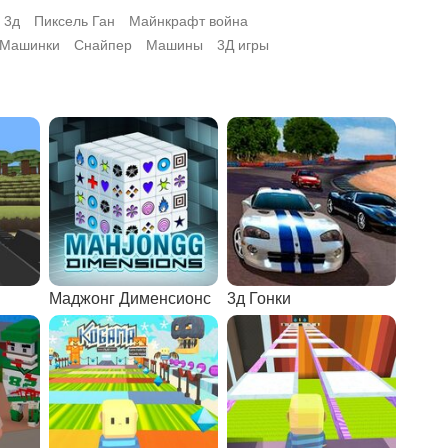
 3д
Пиксель Ган
Майнкрафт война
Машинки
Снайпер
Машины
3Д игры
Маджонг Дименсионс
3д Гонки