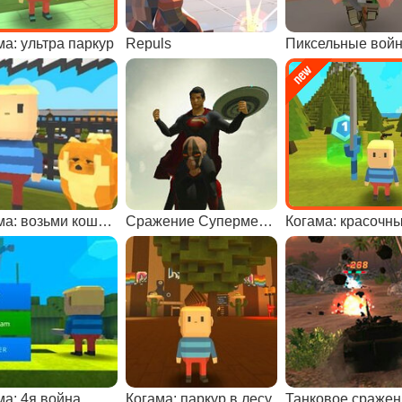
ма: ультра паркур
Repuls
Пиксельные вой
Когама: возьми кошку или собаку
Сражение Супермена с инопланетянами
ма: 4я война
Когама: паркур в лесу