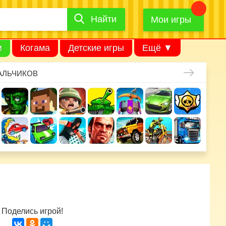
Найти
Найти
игру
Мои игры
и
Когама
Детские игры
Ещё ▼
АЛЬЧИКОВ
Поделись игрой!