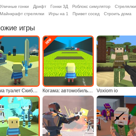
Уличные гонки
Дрифт
Гонки 3Д
Роблокс симулятор
Стрелялки
Майнкрафт стрелялки
Игры на 1
Привет сосед
Строить дома
ожие игры
Когама туалет Скибиди
Когама: автомобильный паркур
Voxiom io