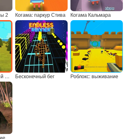
ны 2
Когама: паркур Стива
Когама Кальмара
Когама: красочный паркур
Бесконечный бег
Роблокс: выживание
Танковое сражение в джунглях